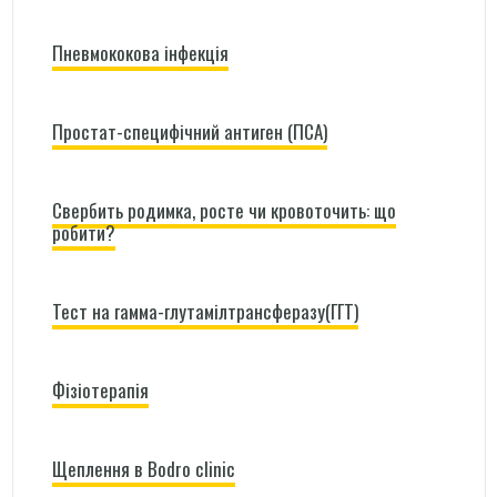
Пневмококова інфекція
Простат-специфічний антиген (ПСА)
Свербить родимка, росте чи кровоточить: що
робити?
Тест на гамма-глутамілтрансферазу(ГГТ)
Фізіотерапія
Щеплення в Bodro clinic