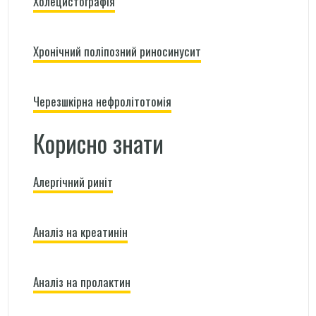
Холецистографія
Хронічний поліпозний риносинусит
Черезшкірна нефролітотомія
Корисно знати
Алергічний риніт
Аналіз на креатинін
Аналіз на пролактин