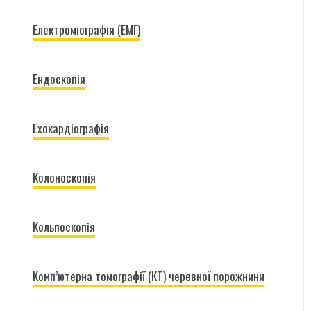
Електроміографія (ЕМГ)
Ендоскопія
Ехокардіографія
Колоноскопія
Кольпоскопія
Комп’ютерна томографії (КТ) черевної порожнини