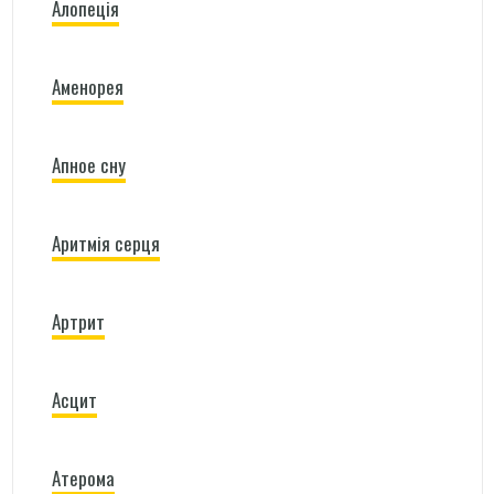
Алопеція
Аменорея
Апное сну
Аритмія серця
Артрит
Асцит
Атерома