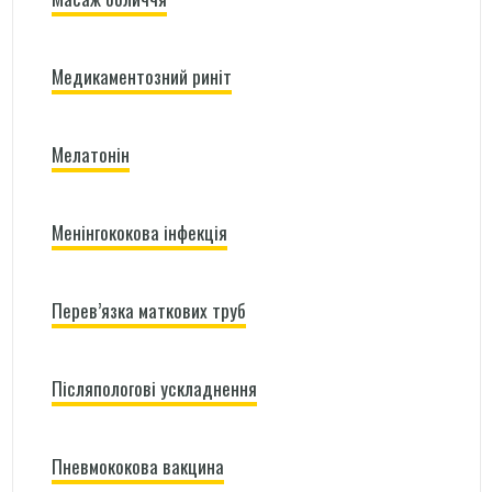
Медикаментозний риніт
Мелатонін
Менінгококова інфекція
Перев’язка маткових труб
Післяпологові ускладнення
Пневмококова вакцина