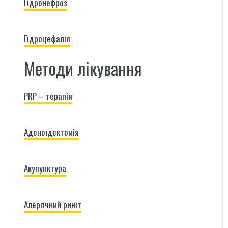
Гідронефроз
Гідроцефалія
Методи лікування
PRP – терапія
Аденоїдектомія
Акупунктура
Алергічний риніт