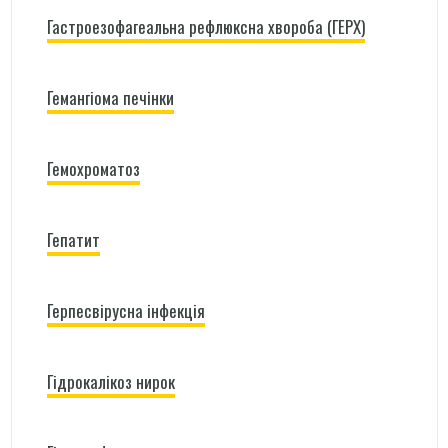
Гастроезофагеальна рефлюксна хвороба (ГЕРХ)
Гемангіома печінки
Гемохроматоз
Гепатит
Герпесвірусна інфекція
Гідрокалікоз нирок