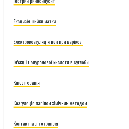
Гострий риносинусит
Ексцизія шийки матки
Електрокоагуляція вен при варікозі
Ін’єкції гіалуронової кислоти в суглоби
Кінезітерапія
Коагуляція папілом хімічним методом
Контактна літотрипсія