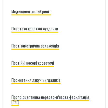
Медикаментозний риніт
Пластика короткої вуздечки
Постізометрична релаксація
Постійні носові кровотечі
Промивання лакун мигдаликів
Пропріоцептивна нервово-м’язова фасилітація
(PNF)