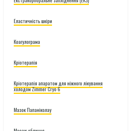
Екстракорпоральне запліднення (ЕКЗ)
Еластичність шкіри
Коагулограма
Кріотерапія
Кріотерапія апаратом для ніжного лікування
холодом Zimmer Сryo 6
Мазок Папаніколау
Масаж обличчя