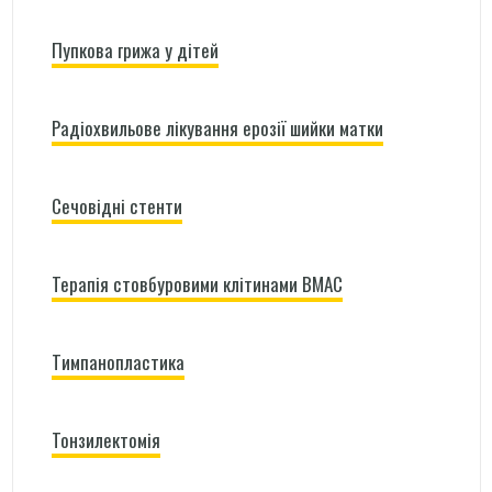
Пупкова грижа у дітей
Радіохвильове лікування ерозії шийки матки
Сечовідні стенти
Терапія стовбуровими клітинами BMAC
Тимпанопластика
Тонзилектомія