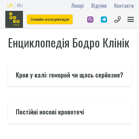
Лікарі
Відгуки
Контакти
UA
RU
Онлайн-консультація
Енциклопедія Бодро Клінік
Кров у калі: геморой чи щось серйозне?
Постійні носові кровотечі