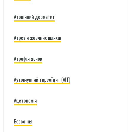
Атопічний дерматит
Атрезія жовчних шляхів
Атрофія яєчок
Аутоімунний тиреоїдит (АІТ)
Ацетонемія
Безсоння