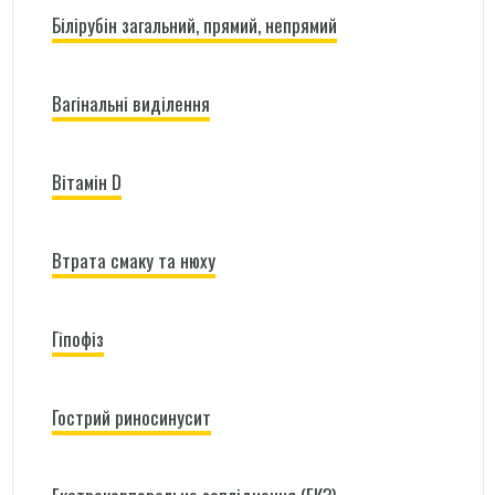
Білірубін загальний, прямий, непрямий
Вагінальні виділення
Вітамін D
Втрата смаку та нюху
Гіпофіз
Гострий риносинусит