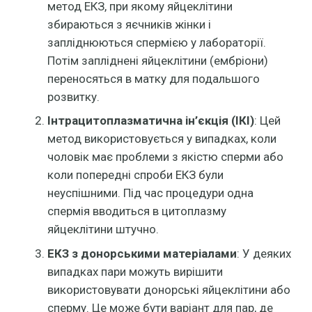
метод ЕКЗ, при якому яйцеклітини
збираються з яєчників жінки і
запліднюються спермією у лабораторії.
Потім запліднені яйцеклітини (ембріони)
переносяться в матку для подальшого
розвитку.
Інтрацитоплазматична ін’єкція (ІКІ)
: Цей
метод використовується у випадках, коли
чоловік має проблеми з якістю сперми або
коли попередні спроби ЕКЗ були
неуспішними. Під час процедури одна
спермія вводиться в цитоплазму
яйцеклітини штучно.
ЕКЗ з донорськими матеріалами
: У деяких
випадках пари можуть вирішити
використовувати донорські яйцеклітини або
сперму. Це може бути варіант для пар, де