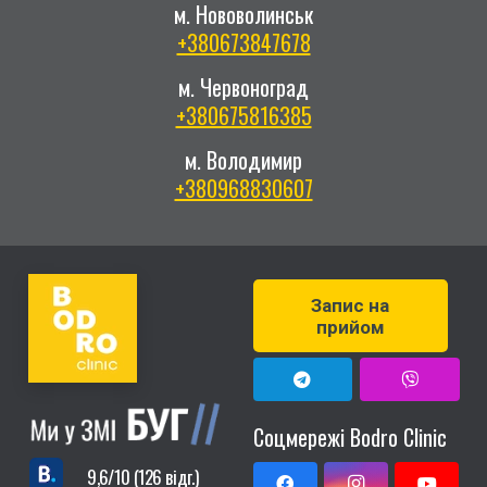
м. Нововолинськ
+380673847678
м. Червоноград
+380675816385
м. Володимир
+380968830607
Запис на
прийом
Соцмережі Bodro Clinic
9,6/10 (126 відг.)