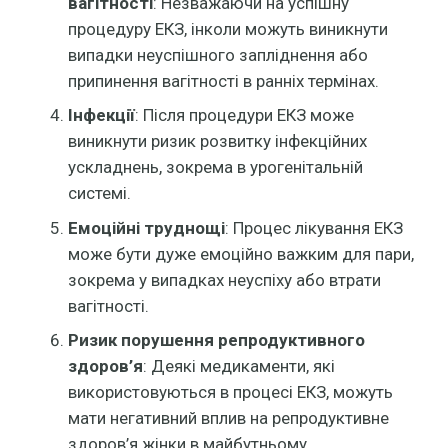
вагітності
: Незважаючи на успішну
процедуру ЕКЗ, інколи можуть виникнути
випадки неуспішного запліднення або
припинення вагітності в ранніх термінах.
Інфекції
: Після процедури ЕКЗ може
виникнути ризик розвитку інфекційних
ускладнень, зокрема в урогенітальній
системі.
Емоційні труднощі
: Процес лікування ЕКЗ
може бути дуже емоційно важким для пари,
зокрема у випадках неуспіху або втрати
вагітності.
Ризик порушення репродуктивного
здоров’я
: Деякі медикаменти, які
використовуються в процесі ЕКЗ, можуть
мати негативний вплив на репродуктивне
здоров’я жінки в майбутньому.