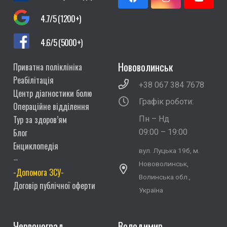
4.7/5 (1200+)
4.6/5 (5000+)
Нововолинськ
Приватна поліклініка
Реабілітація
+38 067 384 7678
Центр діагностики болю
Графік роботи:
Операційне відділення
Тур за здоров’ям
Пн – Нд
Блог
09:00 – 19:00
Енциклопедія
вул. Луцька 19б, м.
–
Нововолинськ,
-Допомога ЗСУ-
Волинська обл.,
Договір публічної оферти
Україна
Червоноград
Володимир