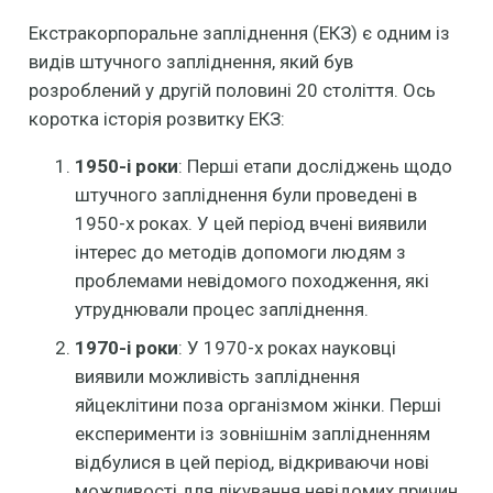
Екстракорпоральне запліднення (ЕКЗ) є одним із
видів штучного запліднення, який був
розроблений у другій половині 20 століття. Ось
коротка історія розвитку ЕКЗ:
1950-і роки
: Перші етапи досліджень щодо
штучного запліднення були проведені в
1950-х роках. У цей період вчені виявили
інтерес до методів допомоги людям з
проблемами невідомого походження, які
утруднювали процес запліднення.
1970-і роки
: У 1970-х роках науковці
виявили можливість запліднення
яйцеклітини поза організмом жінки. Перші
експерименти із зовнішнім заплідненням
відбулися в цей період, відкриваючи нові
можливості для лікування невідомих причин