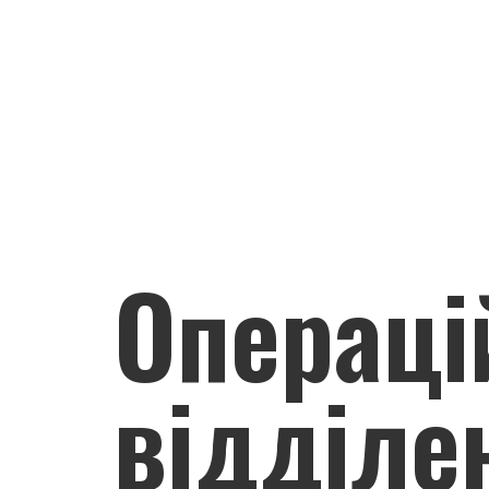
Операці
відділе