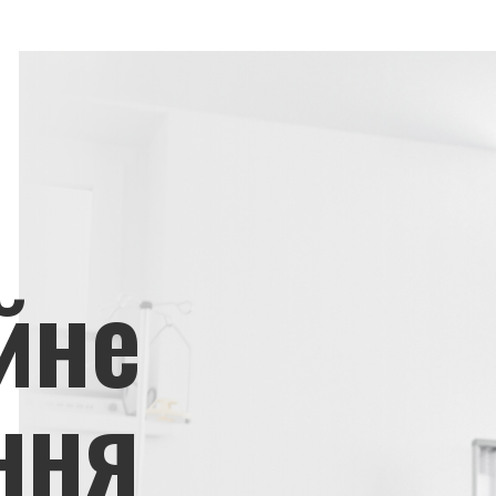
йне
ння