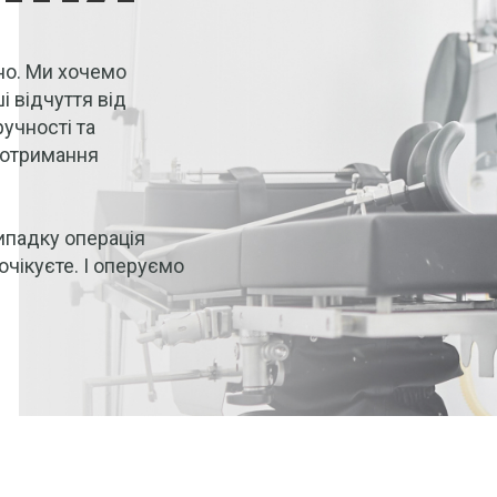
но. Ми хочемо
 відчуття від
ручності та
 отримання
ипадку операція
очікуєте. І оперуємо