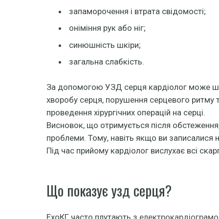
запаморочення і втрата свідомості;
оніміння рук або ніг;
синюшність шкіри;
загальна слабкість.
За допомогою УЗД серця кардіолог може шв
хворобу серця, порушення серцевого ритму та
проведення хірургічних операцій на серці.
Висновок, що отримується після обстеження, 
проблеми. Тому, навіть якщо ви записалися 
Під час прийому кардіолог вислухає всі скар
Що показує узд серця?
ЕхоКГ часто плутають з
електрокардіограмо