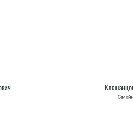
ович
Клєшанцов
Сімейн