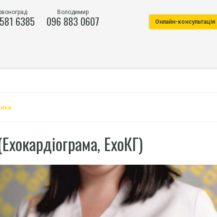
рвоноград
Володимир
 581 6385
096 883 0607
Онлайн-консультація
тика
Ехокардіограма, ЕхоКГ)