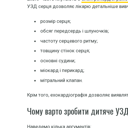
УЗД серця дозволяє лікарю детальніше вивчит
розмір серця;
обсяг передсердь і шлуночків;
частоту серцевого ритму;
товщину стінок серця;
основні судини;
міокард і перикард;
мітральний клапан.
Крім того, ехокардіографія дозволяє виявлят
Чому варто зробити дитяче УЗД 
Наведемо кілька аргументів: