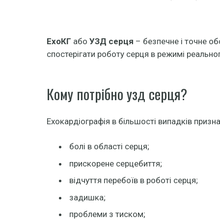
ЕхоКГ
або
УЗД серця
– безпечне і точне о
спостерігати роботу серця в режимі реального
Кому потрібно узд серця?
Ехокардіографія в більшості випадків призн
болі в області серця;
прискорене серцебиття;
відчуття перебоїв в роботі серця;
задишка;
проблеми з тиском;