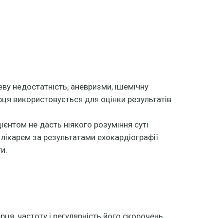
ву недостатність, аневризми, ішемічну
ерця використовується для оцінки результатів
ієнтом не дасть ніякого розуміння суті
лікарем за результатами ехокардіографії.
и.
ерця, частоту і регулярність його скорочень.