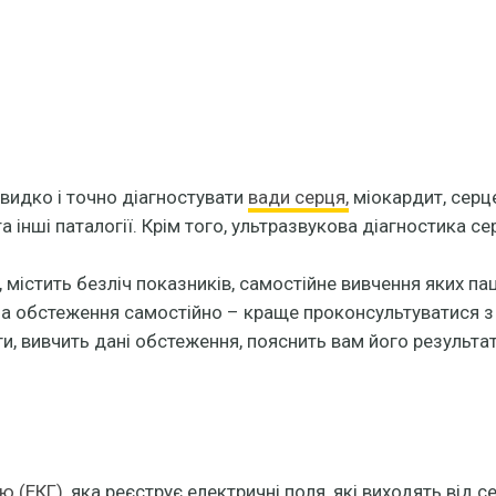
идко і точно діагностувати
вади серця,
міокардит, серце
 інші паталогії. Крім того, ультразвукова діагностика с
містить безліч показників, самостійне вивчення яких пац
на обстеження самостійно – краще проконсультуватися з 
ги, вивчить дані обстеження, пояснить вам його результат
ю (ЕКГ)
, яка реєструє електричні поля, які виходять від с