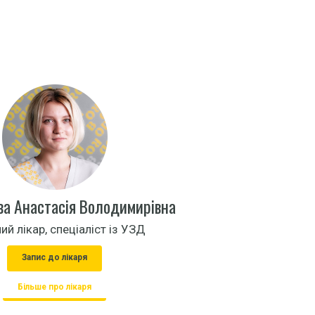
а Анастасія Володимирівна
ий лікар, спеціаліст із УЗД
Запис до лікаря
Більше про лікаря