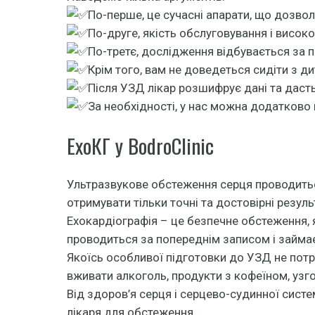
По-перше, це сучасні апарати, що дозво
По-друге, якість обслуговування і високо
По-третє, дослідження відбувається за п
Крім того, вам не доведеться сидіти з ди
Після УЗД лікар розшифрує дані та дасть 
За необхідності, у нас можна додатково
ЕхоКГ у BodroClinic
Ультразвукове обстеження серця проводиться
отримувати тільки точні та достовірні резуль
Ехокардіографія – це безпечне обстеження,
проводиться за попереднім записом і займає
Якоїсь особливої підготовки до УЗД не потр
вживати алкоголь, продукти з кофеїном, узг
Від здоров’я серця і серцево-судинної систе
лікаря для обстеження.