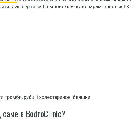
и стан серця за більшою кількістю параметрів, ніж ЕКГ.
и тромби, рубці і холестеринові бляшки.
саме в BodroClinic?