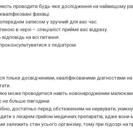
ляють проводити будь-яке дослідження на найвищому рів
кваліфіковані фахівці.
опереднім записом у зручний для вас час.
тиною в черзі – спеціаліст прийме вас відразу.
відповідь на всі питання.
 проконсультуватися з педіатром.
 тільки досвідченими, кваліфікованими діагностами на 
тати.
 яке може проводитися навіть новонародженим малюкам 
 не більше півгодини.
ібно, достатньо перед обстеженням не нервувати, уникну
одити з лікарем прийом медичних препаратів, адже вони 
ми залежить стан усього організму, тому при підозрі на 