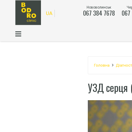
Нововолинськ
Че
067 384 7678
067
UA
Головна
Діагнос
УЗД серця (