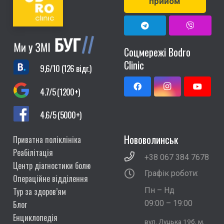
прийом
Соцмережі Bodro
Clinic
9,6/10 (126 відг.)
4.7/5 (1200+)
4.6/5 (5000+)
Нововолинськ
Приватна поліклініка
Реабілітація
+38 067 384 7678
Центр діагностики болю
Графік роботи:
Операційне відділення
Тур за здоров’ям
Пн – Нд
Блог
09:00 – 19:00
Енциклопедія
вул. Луцька 19б, м.