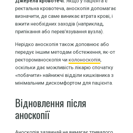
Джерела кровотечі.
Якщо у пацієнта є
ректальна кровотеча, аноскопія допомагає
визначити, де саме виникає втрата крові, і
вжити необхідних заходів (наприклад,
припікання або перев’язування вузла).
Нерідко аноскопія також доповнює або
передує іншим методам обстеження, як-от
ректороманоскопія чи
колоноскопія
,
оскільки дає можливість лікарю спочатку
«побачити» найнижчі відділи кишківника з
мінімальним дискомфортом для пацієнта.
Відновлення після
аноскопії
Аноскопія зазвичай не вимагає тривалого