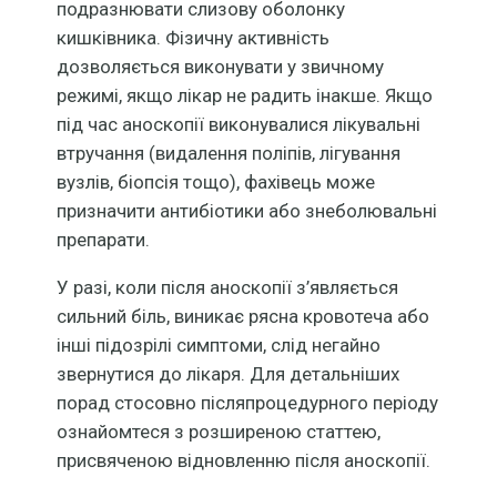
подразнювати слизову оболонку
кишківника. Фізичну активність
дозволяється виконувати у звичному
режимі, якщо лікар не радить інакше. Якщо
під час аноскопії виконувалися лікувальні
втручання (видалення поліпів, лігування
вузлів, біопсія тощо), фахівець може
призначити антибіотики або знеболювальні
препарати.
У разі, коли після аноскопії з’являється
сильний біль, виникає рясна кровотеча або
інші підозрілі симптоми, слід негайно
звернутися до лікаря. Для детальніших
порад стосовно післяпроцедурного періоду
ознайомтеся з розширеною статтею,
присвяченою відновленню після аноскопії.