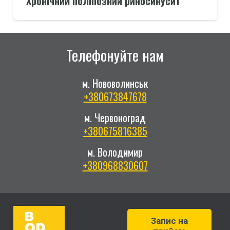
Хронічний поліпозний риносинусит
Телефонуйте нам
м. Нововолинськ
+380673847678
м. Червоноград
+380675816385
м. Володимир
+380968830607
Запис на