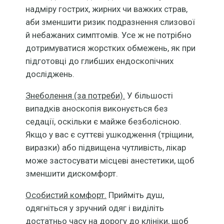
надміру гострих, жирних чи важких страв,
аби зменшити ризик подразнення слизової
й небажаних симптомів. Усе ж не потрібно
дотримуватися жорстких обмежень, як при
підготовці до глибших ендоскопічних
досліджень.
Знеболення (за потреби).
У більшості
випадків аноскопія виконується без
седації, оскільки є майже безболісною.
Якщо у вас є суттєві ушкодження (тріщини,
виразки) або підвищена чутливість, лікар
може застосувати місцеві анестетики, щоб
зменшити дискомфорт.
Особистий комфорт.
Прийміть душ,
одягніться у зручний одяг і виділіть
достатньо часу на дорогу до клініки, щоб