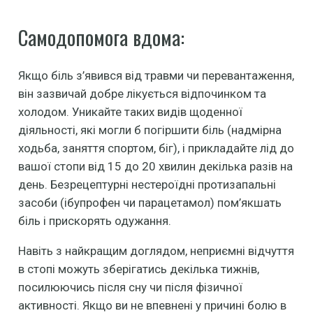
Самодопомога вдома:
Якщо біль з’явився від травми чи перевантаження,
він зазвичай добре лікується відпочинком та
холодом. Уникайте таких видів щоденної
діяльності, які могли б погіршити біль (надмірна
ходьба, заняття спортом, біг), і прикладайте лід до
вашої стопи від 15 до 20 хвилин декілька разів на
день. Безрецептурні нестероїдні протизапальні
засоби (ібупрофен чи парацетамол) пом’якшать
біль і прискорять одужання.
Навіть з найкращим доглядом, неприємні відчуття
в стопі можуть зберігатись декілька тижнів,
посилюючись після сну чи після фізичної
активності. Якщо ви не впевнені у причині болю в