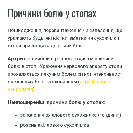
Причини болю у стопах
Пошкодження, перевантаження чи запалення, що
уражають будь-які кістки, зв’язки чи сухожилки
стопи призводять до появи болю.
Артрит
— найбільш розповсюджена причина
болю в стопі. Ураження нервового апарату стопи
проявляється пекучим болем різної інтенсивності,
онімінням або поколюванням (
периферична
нейропатія
).
Найпоширеніші причини болю у стопах:
запалення ахіллового сухожилка (тендиніт)
розрив ахіллового сухожилка