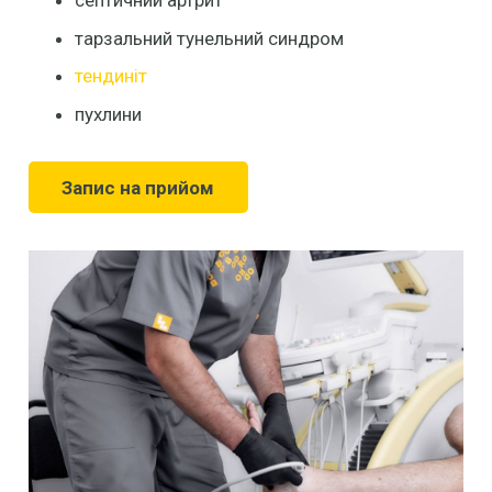
септичний артрит
тарзальний тунельний синдром
тендиніт
пухлини
Запис на прийом