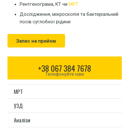
Рентгенограма, КТ чи
МРТ
Дослідження, мікроскопія та бактеріальний
посів суглобної рідини
Запис на прийом
+38 067 384 7678
Телефонуйте нам
МРТ
УЗД
Аналізи