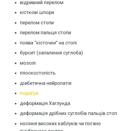
відривний перелом
кісткові шпори
перелом стопи
перелом пальця стопи
поява “кісточки” на стопі
бурсит (запалення суглоба)
мозолі
плоскостопість
діабетична нейропатія
подагра
деформація Хаглунда
деформація дрібних суглобів пальців стоп
носіння високих каблуків чи погано
підібраного взуття