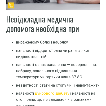
Невідкладна медична
допомога необхідна при
вираженому болю і набряку
наявності відкритої рани чи рани, з якої
виділяється гній
наявності ознак запалення — почервоніння,
набряку, локального підвищення
температури чи гарячки вище 37.8С
нездатності стати на стопу чи її навантажити
наявності
цукрового діабету
і наявності на
стопі рани, що не заживає чи з ознаками
запалення.