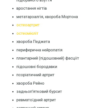
вростання нігтів
метатарзалгія, хвороба Мортона
остеоартрит
остеомієліт
хвороба Педжета
периферична нейропатія
плантарний (підошовний) фасціїт
підошовні бородавки
псоріатичний артрит
хвороба Рейно
задньоп’ятковий бурсит
ревматоїдний артрит