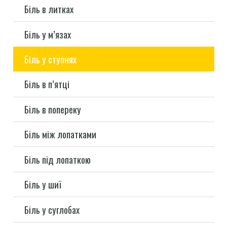
Біль в литках
Біль у м’язах
Біль у ступнях
Біль в п’ятці
Біль в попереку
Біль між лопатками
Біль під лопаткою
Біль у шиї
Біль у суглобах