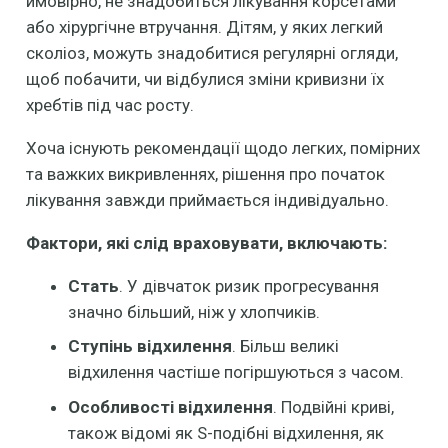
ймовірно, не знадобиться лікування корсетами
або хірургічне втручання. Дітям, у яких легкий
сколіоз, можуть знадобитися регулярні огляди,
щоб побачити, чи відбулися зміни кривизни їх
хребтів під час росту.
Хоча існують рекомендації щодо легких, помірних
та важких викривленнях, рішення про початок
лікування завжди приймається індивідуально.
Фактори, які слід враховувати, включають:
Стать
. У дівчаток ризик прогресування
значно більший, ніж у хлопчиків.
Ступінь відхилення
. Більш великі
відхилення частіше погіршуються з часом.
Особливості відхилення
. Подвійні криві,
також відомі як S-подібні відхилення, як