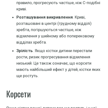
правило, прогресують частіше, ніж С-подібні
криві.
Розташування викривлення
. Криві,
розташовані в центрі (грудному відділі)
хребта, погіршуються частіше, ніж
відхилення у шийному або поперековому
відділах хребта.
Зрілість
. Якщо кістки дитини перестали
рости, ризик прогресування відхилення
низький. Це також означає, що корсети
мають найбільший ефект у дітей, кістки яких
ще ростуть.
Корсети
Якщо кістки вашої дитини все ще ростуть і у неї