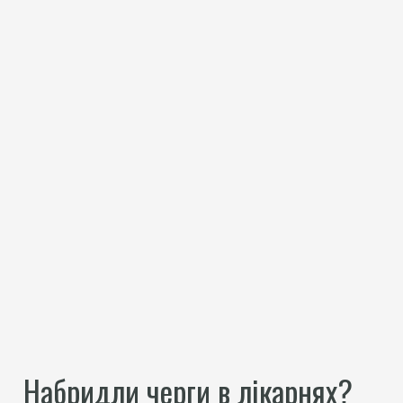
Набридли черги в лікарнях?