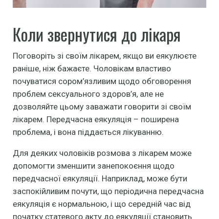
Коли звернутися до лікаря
Поговоріть зі своїм лікарем, якщо ви еякулюєте
раніше, ніж бажаєте. Чоловікам властиво
почуватися сором’язливим щодо обговорення
проблем сексуального здоров’я, але не
дозволяйте цьому заважати говорити зі своїм
лікарем. Передчасна еякуляція – поширена
проблема, і вона піддається лікуванню.
Для деяких чоловіків розмова з лікарем може
допомогти зменшити занепокоєння щодо
передчасної еякуляції. Наприклад, може бути
заспокійливим почути, що періодична передчасна
еякуляція є нормальною, і що середній час від
початку статевого акту до еякуляції становить