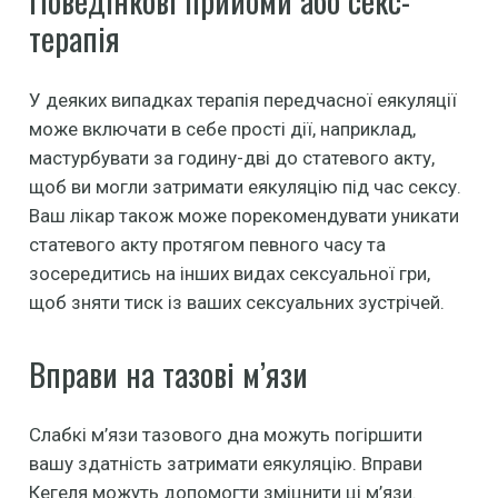
Поведінкові прийоми або секс-
терапія
У деяких випадках терапія передчасної еякуляції
може включати в себе прості дії, наприклад,
мастурбувати за годину-дві до статевого акту,
щоб ви могли затримати еякуляцію під час сексу.
Ваш лікар також може порекомендувати уникати
статевого акту протягом певного часу та
зосередитись на інших видах сексуальної гри,
щоб зняти тиск із ваших сексуальних зустрічей.
Вправи на тазові м’язи
Слабкі м’язи тазового дна можуть погіршити
вашу здатність затримати еякуляцію. Вправи
Кегеля можуть допомогти зміцнити ці м’язи.