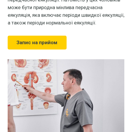
може бути природна мінлива передчасна
еякуляція, яка включає періоди швидкої еякуляції,
а також періоди нормальної еякуляції.
Запис на прийом