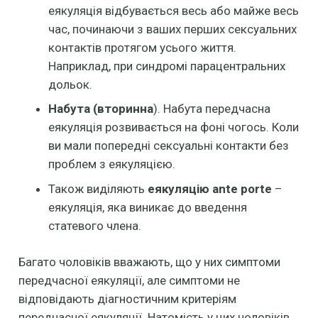
еякуляція відбувається весь або майже весь
час, починаючи з ваших перших сексуальних
контактів протягом усього життя.
Наприклад, при синдромі парацентральних
дольок.
Набута
(вторинн
а
). Набута передчасна
еякуляція розвивається на фоні чогось. Коли
ви мали попередні сексуальні контакти без
проблем з еякуляцією.
Також виділяють
еякуляцію ante porte
–
еякуляція, яка виникає до введення
статевого члена.
Багато чоловіків вважають, що у них симптоми
передчасної еякуляції, але симптоми не
відповідають діагностичним критеріям
передчасної еякуляції. Натомість у цих чоловіків