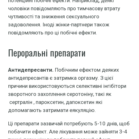
потенційні побічні ефекти. Наприклад, деякі
чоловіки повідомляють про тимчасову втрату
чутливості та зниження сексуального
задоволення. Іноді жінки-партнери також
повідомляють про ці побічні ефекти.
Пероральні препарати
Антидепресанти.
Побічним ефектом деяких
антидепресантів є затримка оргазму. З цієї
причини використовуються селективні інгібітори
зворотного захоплення серотоніну, такі як
сертралін , пароксетин, дапоксетин які
допомагають затримати еякуляцію.
Ці препарати зазвичай потребують 5-10 днів, щоб
побачити ефект. Але лікування може зайняти 3-4