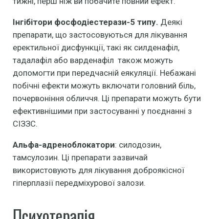
тижні, перш ніж ви побачите повний ефект.
Інгібітори фосфодіестерази-5 типу.
Деякі
препарати, що застосовуються для лікування
еректильної дисфункції, такі як силденафіл,
тадалафіл або варденафіл також можуть
допомогти при передчасній еякуляції. Небажані
побічні ефекти можуть включати головний біль,
почервоніння обличчя. Ці препарати можуть бути
ефективнішими при застосуванні у поєднанні з
СІЗЗС.
Альфа-адреноблокатори
: силодозин,
тамсулозин. Ці препарати зазвичай
використовують для лікування доброякісної
гіперплазії передміхурової залози.
Психотерапія