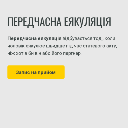
ПЕРЕДЧАСНА ЕЯКУЛЯЦІЯ
Передчасна еякуляція
відбувається тоді, коли
чоловік еякулює швидше під час статевого акту,
ніж хотів би він або його партнер.
Запис на прийом