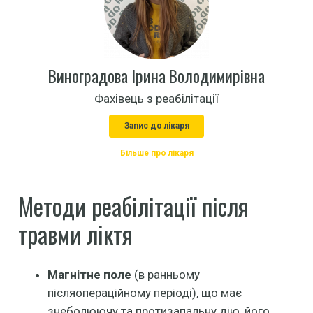
Виноградова Ірина Володимирівна
Фахівець з реабілітації
Запис до лікаря
Більше про лікаря
Методи реабілітації після
травми ліктя
Магнітне поле
(в ранньому
післяопераційному періоді), що має
знеболюючу та протизапальну дію, його