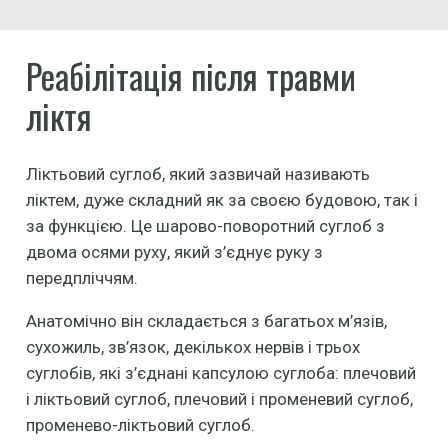
Реабілітація після травми
ліктя
Ліктьовий суглоб, який зазвичай називають
ліктем, дуже складний як за своєю будовою, так і
за функцією. Це шарово-поворотний суглоб з
двома осями руху, який з’єднує руку з
передпліччям.
Анатомічно він складається з багатьох м’язів,
сухожиль, зв’язок, декількох нервів і трьох
суглобів, які з’єднані капсулою суглоба: плечовий
і ліктьовий суглоб, плечовий і променевий суглоб,
променево-ліктьовий суглоб.