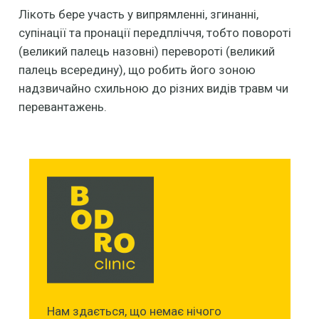
Лікоть бере участь у випрямленні, згинанні,
супінації та пронації передпліччя, тобто повороті
(великий палець назовні) перевороті (великий
палець всередину), що робить його зоною
надзвичайно схильною до різних видів травм чи
перевантажень.
Нам здається, що немає нічого