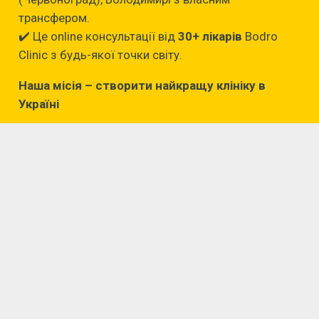
трансфером.
✔️ Це online консультації від
30+ лікарів
Bodro
Clinic з будь-якої точки світу.
Наша місія – створити найкращу клініку в
Україні
Почавши свій шлях з медичного кабінету, зараз
Bodro Clinic надає повний комплекс медичних
послуг різної складності, має велику команду
професійних лікарів та сучасне обладнання за
доступними цінами. Бодро це 1200 м2 сервісу
європейського рівня для пацієнтів з усієї України
та з-за кордону.
Заснована Оксаною та Сергієм
Крижановськими