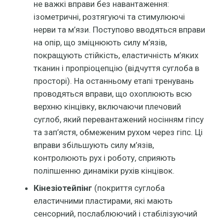
не важкі вправи без навантаження:
ізометричні, розтягуючі та стимулюючі
нерви та м’язи. Поступово вводяться вправи
на опір, що зміцнюють силу м’язів,
покращують стійкість, еластичність м’яких
тканин і пропріоцепцію (відчуття суглоба в
просторі). На останньому етапі тренувань
проводяться вправи, що охоплюють всю
верхню кінцівку, включаючи плечовий
суглоб, який перевантажений носінням гіпсу
та зап’ястя, обмеженим рухом через гіпс. Ці
вправи збільшують силу м’язів,
контролюють рух і роботу, сприяють
поліпшенню динаміки рухів кінцівок.
Кінезіотейпінг
(покриття суглоба
еластичними пластирами, які мають
сенсорний, послаблюючий і стабілізуючий