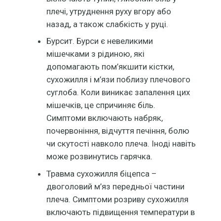
плечі, утруднення руху вгору або
назад, а також слабкість у руці.
Бурсит. Бурси є невеликими
мішечками з рідиною, які
допомагають пом’якшити кістки,
сухожилля і м’язи поблизу плечового
суглоба. Коли виникає запалення цих
мішечків, це спричиняє біль.
Симптоми включають набряк,
почервоніння, відчуття печіння, болю
чи скутості навколо плеча. Іноді навіть
може розвинутись гарячка.
Травма сухожилля біцепса –
двоголовий м’яз передньої частини
плеча. Симптоми розриву сухожилля
включають підвищення температури в