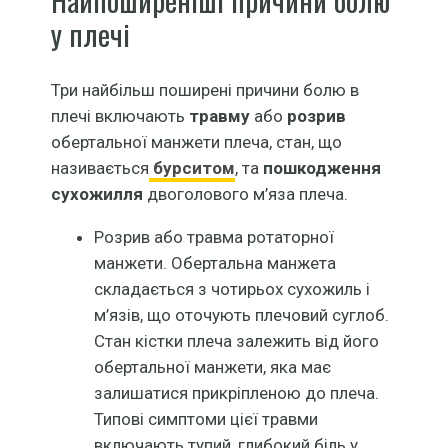
Найпоширеніші причини болю
у плечі
Три найбільш поширені причини болю в
плечі включають
травму
або
розрив
обертальної манжети плеча, стан, що
називається
бурситом
, та
пошкодження
сухожилля
двоголового м’яза плеча.
Розрив або травма ротаторної
манжети. Обертальна манжета
складається з чотирьох сухожиль і
м’язів, що оточують плечовий суглоб.
Стан кістки плеча залежить від його
обертальної манжети, яка має
залишатися прикріпленою до плеча.
Типові симптоми цієї травми
включають тупий, глибокий біль у