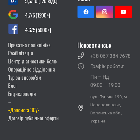
9,6/10 (126 відг.)
4.7/5 (1200+)
4.6/5 (5000+)
Нововолинськ
Приватна поліклініка
Реабілітація
+38 067 384 7678
Центр діагностики болю
Графік роботи:
Операційне відділення
Тур за здоров’ям
Пн – Нд
Блог
09:00 – 19:00
Енциклопедія
вул. Луцька 19б, м.
–
Нововолинськ,
-Допомога ЗСУ-
Волинська обл.,
Договір публічної оферти
Україна