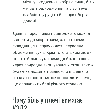
місці ушкодження, набряк, синці, біль
у місці пошкодження та у всій руці,
слабкість у руці та біль при обертанні
долоні.
Деякі з перелічених пошкоджень можна
віднести до мікротравм, але є травми
складніші, які спричиняють серйозне
обмеження рухів. Крім того, з віком люди
стають більш чутливими до болю в плечі
через природне зношування кісток. Також
будь-яка людина, незалежно від віку та
рівня активності, може пошкодити плече,
що спричинить болі різного ступеню.
Чому біль у плечі вимагає
УЗД?