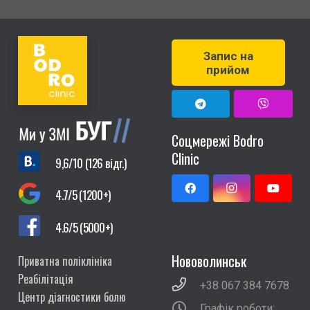
Запис на
прийом
Соцмережі Bodro
Clinic
9,6/10 (126 відг.)
4.7/5 (1200+)
4.6/5 (5000+)
Нововолинськ
Приватна поліклініка
Реабілітація
+38 067 384 7678
Центр діагностики болю
Графік роботи: