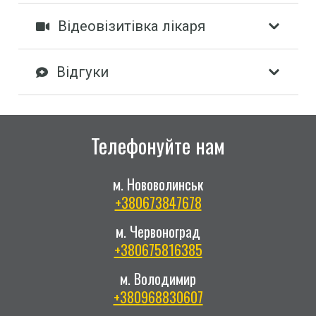
Відеовізитівка лікаря
Відгуки
Телефонуйте нам
м. Нововолинськ
+380673847678
м. Червоноград
+380675816385
м. Володимир
+380968830607