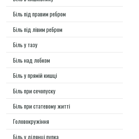
Біль під правим ребром
Біль під лівим ребром
Біль у тазу
Біль над лобком
Біль у прямій кишці
Біль при сечопуску
Біль при статевому житті
Головокружіння
Біль у ділянці пупка