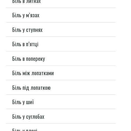
Біль в литках
Біль у м’язах
Біль у ступнях
Біль в п’ятці
Біль в попереку
Біль між лопатками
Біль під лопаткою
Біль у шиї
Біль у суглобах
Біль у плечі