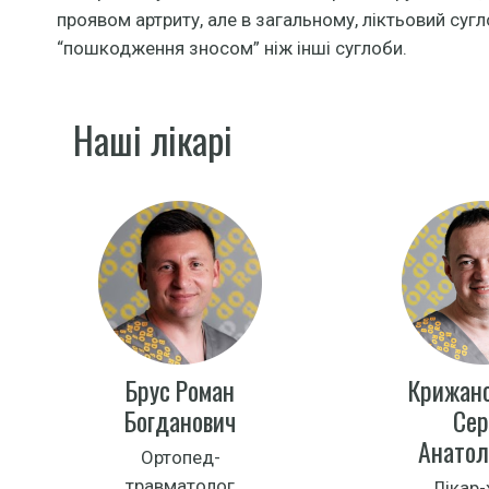
проявом артриту, але в загальному, ліктьовий суг
“пошкодження зносом” ніж інші суглоби.
Наші лікарі
Брус Роман
Крижан
Богданович
Сер
Анатол
Ортопед-
травматолог
Лікар-