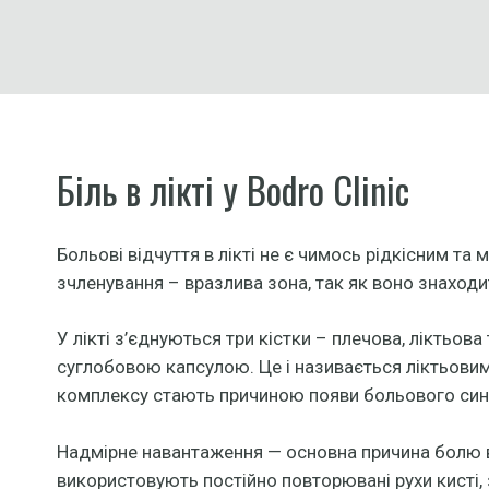
Біль в лікті у Bodro Clinic
Больові відчуття в лікті не є чимось рідкісним та
зчленування – вразлива зона, так як воно знаходи
У лікті з’єднуються три кістки – плечова, ліктьов
суглобовою капсулою. Це і називається ліктьови
комплексу стають причиною появи больового си
Надмірне навантаження — основна причина болю в л
використовують постійно повторювані рухи кисті, з