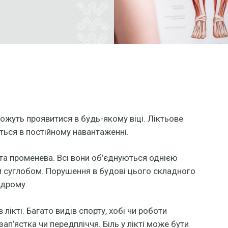
 можуть проявитися в будь-якому віці. Ліктьове
ться в постійному навантаженні.
а та променева. Всі вони об’єднуються однією
м суглобом. Порушення в будові цього складного
ндрому.
ікті. Багато видів спорту, хобі чи роботи
ап’ястка чи передпліччя. Біль у лікті може бути