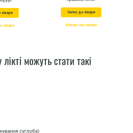
Запис до лікаря
 лікаря
Більше про лікаря
о лікаря
 лікті можуть стати такі
нування суглоба)