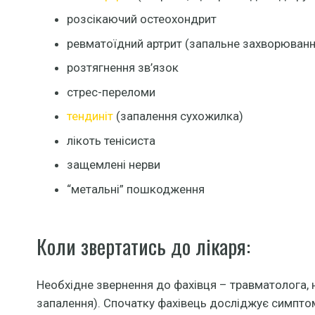
розсікаючий остеохондрит
ревматоїдний артрит (запальне захворюванн
розтягнення зв’язок
стрес-переломи
тендиніт
(запалення сухожилка)
лікоть тенісиста
защемлені нерви
“метальні” пошкодження
Коли звертатись до лікаря:
Необхідне звернення до фахівця – травматолога, 
запалення). Спочатку фахівець досліджує симптом