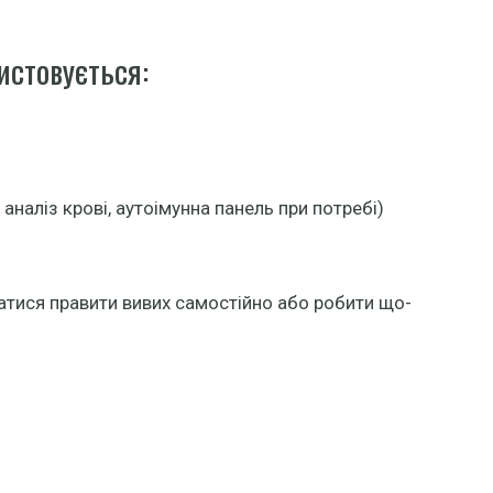
истовується:
аналіз крові, аутоімунна панель при потребі)
гатися правити вивих самостійно або робити що-