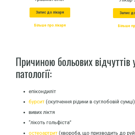
Запис до лікаря
Запис до
Більше про лікаря
Більше пр
Причиною больових відчуттів у
патології:
епікондиліт
бурсит
(скупчення рідини в суглобовій сумці)
вивих ліктя
“лікоть гольфіста”
остеоартрит
(хвороба, що призводить до руй