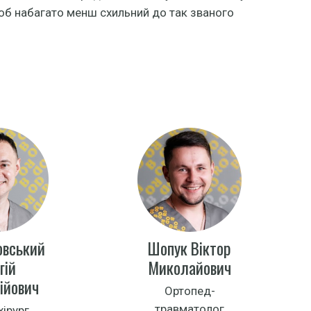
лоб набагато менш схильний до так званого
овський
Шопук Віктор
гій
Миколайович
ійович
Ортопед-
травматолог
хірург