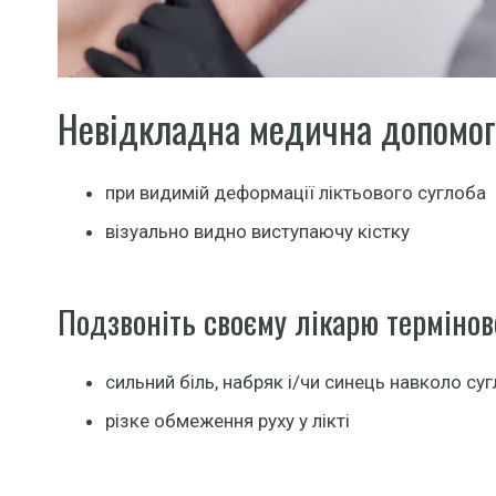
Невідкладна медична допомог
при видимій деформації ліктьового суглоба
візуально видно виступаючу кістку
Подзвоніть своєму лікарю термінов
сильний біль, набряк і/чи синець навколо су
різке обмеження руху у лікті