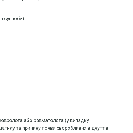
я суглоба)
невролога або ревматолога (у випадку
атику та причину появи хворобливих відчуттів.