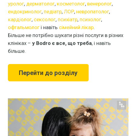
уролог
,
дерматолог
,
косметолог
,
венеролог
,
ендокринолог
,
педіатр
,
ЛОР
,
невропатолог
,
кардіолог
,
сексолог
,
психіатр
,
психолог
,
офтальмолог
і навіть
сімейний лікар
.
Більше не потрібно шукати різні послуги в різних
клініках –
у Bodro є все, що треба
, і навіть
більше.
Перейти до розділу