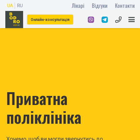
Лікарі
Відгуки
Контакти
UA
RU
Онлайн-консультація
Приватна
поліклініка
Хочемо, щоб ви могли звернутись до