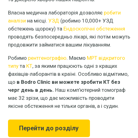
Власна медична лабораторія дозволяє
робити
аналізи
на місці.
УЗД
(робимо 10,000+ УЗД
обстежень щороку) та
Ендоскопічні обстеження
проводять безпосередньо лікарі, які потім можуть
продовжити займатися вашим лікуванням.
Робимо
рентгенографію
. Маємо
МРТ відкритого
типу
та
КТ
, за якими працюють одні з кращих
фахівців-лаборантів в країні. Особливо відмітимо,
що
в Bodro Clinic ви можете зробити КТ без
черг день в день.
Наш комп’ютерний томограф
має 32 зрізи, що дає можливість проводити
якісне обстеження не тільки органів, а і судин.
Перейти до розділу