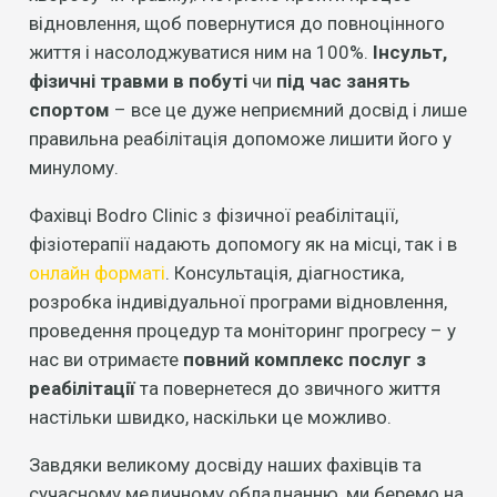
відновлення, щоб повернутися до повноцінного
життя і насолоджуватися ним на 100%.
Інсульт,
фізичні травми в побуті
чи
під час занять
спортом
– все це дуже неприємний досвід і лише
правильна реабілітація допоможе лишити його у
минулому.
Фахівці Bodro Clinic з фізичної реабілітації,
фізіотерапії надають допомогу як на місці, так і в
онлайн форматі
. Консультація, діагностика,
розробка індивідуальної програми відновлення,
проведення процедур та моніторинг прогресу – у
нас ви отримаєте
повний комплекс послуг з
реабілітації
та повернетеся до звичного життя
настільки швидко, наскільки це можливо.
Завдяки великому досвіду наших фахівців та
сучасному медичному обладнанню, ми беремо на