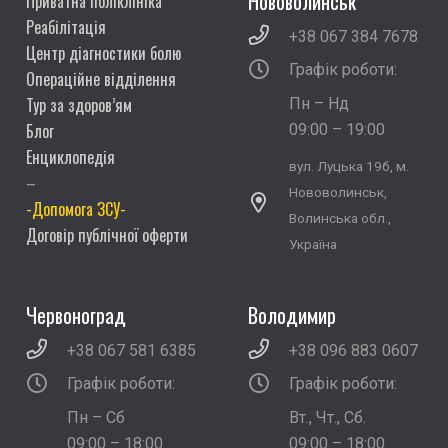
Нововолинськ
Приватна поліклініка
Реабілітація
+38 067 384 7678
Центр діагностики болю
Графік роботи:
Операційне відділення
Тур за здоров’ям
Пн – Нд
Блог
09:00 – 19:00
Енциклопедія
вул. Луцька 19б, м.
–
Нововолинськ,
-Допомога ЗСУ-
Волинська обл.,
Договір публічної оферти
Україна
Червоноград
Володимир
+38 067 581 6385
+38 096 883 0607
Графік роботи:
Графік роботи:
Пн – Сб
Вт., Чт., Сб.
09:00 – 18:00
09:00 – 18:00