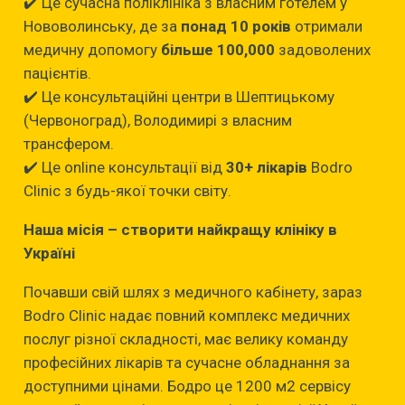
✔️ Це сучасна поліклініка з власним готелем у
Нововолинську, де за
понад 10 років
отримали
медичну допомогу
більше 100,000
задоволених
пацієнтів.
✔️ Це консультаційні центри в Шептицькому
(Червоноград), Володимирі з власним
трансфером.
✔️ Це online консультації від
30+ лікарів
Bodro
Clinic з будь-якої точки світу.
Наша місія – створити найкращу клініку в
Україні
Почавши свій шлях з медичного кабінету, зараз
Bodro Clinic надає повний комплекс медичних
послуг різної складності, має велику команду
професійних лікарів та сучасне обладнання за
доступними цінами. Бодро це 1200 м2 сервісу