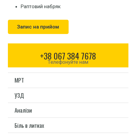
Раптовий набряк
Запис на прийом
+38 067 384 7678
Телефонуйте нам
МРТ
УЗД
Аналізи
Біль в литках