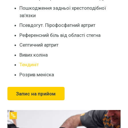
Пошкодження задньої хрестоподібної
зв’язки
Псевдогут. Пірофосфатний артрит
Референсний біль від області стегна
Септичний артрит
Вивих коліна
Тендиніт
Розрив меніска
Запис на прийом