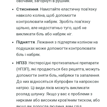
овочами, загорнуті в рушник.
Стиснення
. Намотайте еластичну пов’язку
навколо коліна, щоб допомогти
контролювати набряк. Зробіть пов’язку
щільно, але недостатньо туго, щоб не
викликати біль або набряк ніг.
Підняття
. Лежання з підпертим коліном на
подушках може допомогти контролювати
біль і набряк.
НПЗЗ
. Нестероїдні протизапальні препарати
(НПЗП), які продаються без рецепта, можуть
допомогти зняти біль, набряки та запалення.
До них відносяться ібупрофен та напроксен
натрію. Ці види ліків можуть викликати
розлад шлунку. Якщо у вас є проблеми з
нирками або високим кров’яним тиском, або
якщо ви доросла людина, вам слід