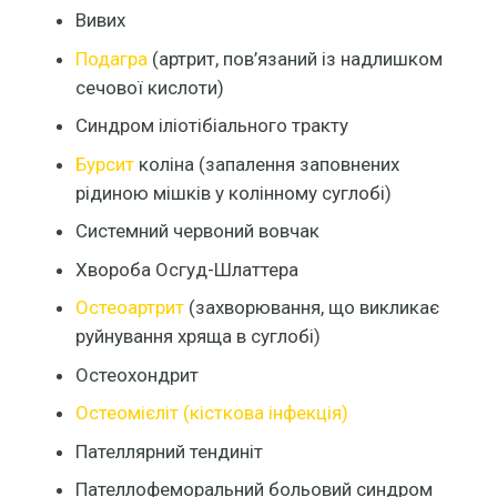
Вивих
Подагра
(артрит, пов’язаний із надлишком
сечової кислоти)
Синдром іліотібіального тракту
Бурсит
коліна (запалення заповнених
рідиною мішків у колінному суглобі)
Системний червоний вовчак
Хвороба Осгуд-Шлаттера
Остеоартрит
(захворювання, що викликає
руйнування хряща в суглобі)
Остеохондрит
Остеомієліт (кісткова інфекція)
Пателлярний тендиніт
Пателлофеморальний больовий синдром