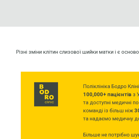
Різні зміни клітин слизової шийки матки і є осно
Поліклініка Бодро Клін
100,000+ пацієнтів
з 
та доступні медичні п
команді із більш ніж
3
та надаємо медичну д
Більше не потрібно шука