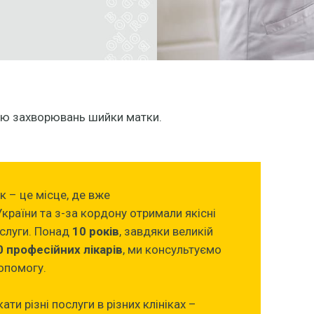
вою захворювань шийки матки.
ік – це місце, де вже
України та з-за кордону отримали якісні
ослуги. Понад
10 років
, завдяки великій
0 професійних лікарів
, ми консультуємо
опомогу.
ти різні послуги в різних клініках –