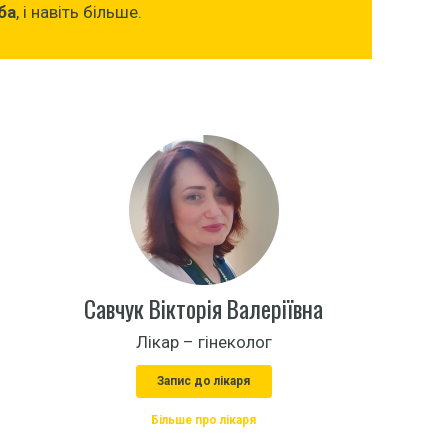
ба
, і навіть більше.
Савчук Вікторія Валеріївна
Лікар – гінеколог
Запис до лікаря
Більше про лікаря