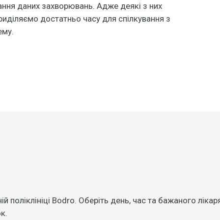
ання даних захворювань. Адже деякі з них
иділяємо достатньо часу для спілкування з
ему.
ній поліклініці Bodro. Оберіть день, час та бажаного лік
к.