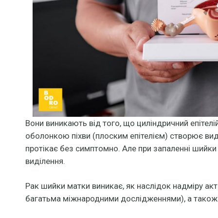
Вони виникають від того, що циліндричний епітелій
оболонкою піхви (плоским епітелієм) створює вид
протікає без симптомно. Але при запаленні шийки (
виділення.
Рак шийки матки виникає, як наслідок надміру ак
багатьма міжнародними дослідженнями), а також 