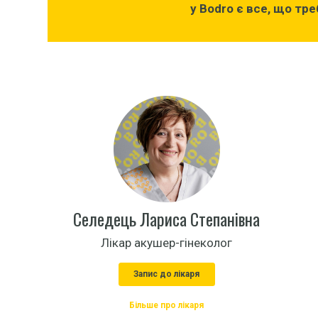
у Bodro є все, що тре
Селедець Лариса Степанівна
Лікар акушер-гінеколог
Запис до лікаря
Більше про лікаря