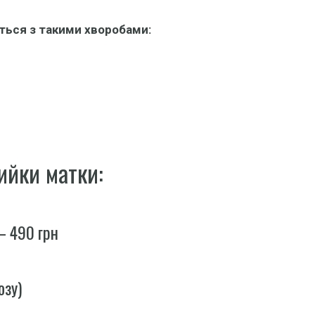
ться з такими хворобами:
ийки матки:
– 490 грн
озу)