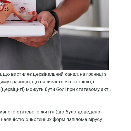
, що вистиляє цервікальний канал, на границі з
иму границю, що називається ектопією, і
цервіциті) можуть бути болі при статевому акті,
тивного статевого життя (що було доведено
наявністю онкогенних форм папілома вірусу.