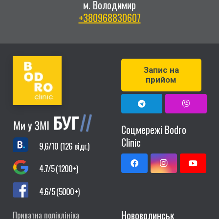
м. Володимир
+380968830607
Запис на
прийом
Соцмережі Bodro
Clinic
9,6/10 (126 відг.)
4.7/5 (1200+)
4.6/5 (5000+)
Нововолинськ
Приватна поліклініка