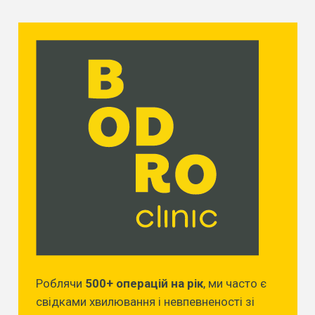
Роблячи
500+ операцій на рік
, ми часто є
свідками хвилювання і невпевненості зі