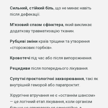
Сильний, стійкий біль
, що не минає навіть
після дефекації.
М’язовий спазм сфінктера
, який викликає
додаткову травматизацію тканин.
Рубцеві зміни
країв тріщини та утворення
«сторожових горбків».
Кровотечі
під час або після випорожнення.
Рецидиви
після попереднього лікування.
Супутні проктологічні захворювання
, такі як
внутрішній геморой або парапроктит.
Хірургічне втручання не є «останнім шансом»
— це логічний етап лікування, коли організм
більше не справляється самостійно, а