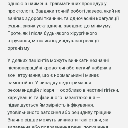
однією з найменш травматичних процедур у
проктології. Завдяки точній роботі лазера, який не
зачіпає здорові тканини, та одночасній коагуляції
судин, ризик ускладнень зведено до мінімуму.
Проте, як і після будь-якого хірургічного
втручання, можливі індивідуальні реакції
організму.
У деяких пацієнтів можуть виникати незначні
післяопераційні кровотечі або легкий набряк в
зоні втручання, що є нормальним і минає
самостійно. У випадку недотримання
рекомендацій лікаря — особливо в частині гігієни,
харчування та фізичного навантаження —
підвищується ймовірність інфікування,
уповільненого загоєння або рецидиву тріщини.
Значно рідше можуть виникати такі стани, як
запалення або подразнення рани, порушення