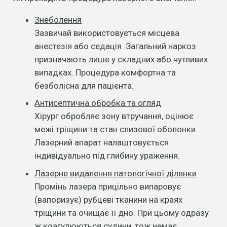
Знеболення
Зазвичай використовується місцева
анестезія або седація. Загальний наркоз
призначають лише у складних або чутливих
випадках. Процедура комфортна та
безболісна для пацієнта.
Антисептична обробка та огляд
Хірург обробляє зону втручання, оцінює
межі тріщини та стан слизової оболонки.
Лазерний апарат налаштовується
індивідуально під глибину ураження.
Лазерне видалення патологічної ділянки
Промінь лазера прицільно випаровує
(вапоризує) рубцеві тканини на краях
тріщини та очищає її дно. При цьому одразу
ж коагулюються судини, тож немає