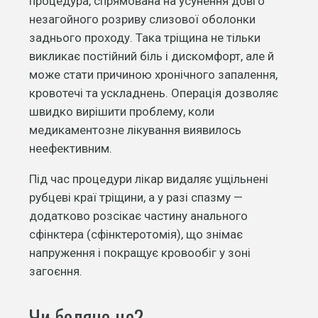
процедура, спрямована на усунення довго
незагойного розриву слизової оболонки
заднього проходу. Така тріщина не тільки
викликає постійний біль і дискомфорт, але й
може стати причиною хронічного запалення,
кровотечі та ускладнень. Операція дозволяє
швидко вирішити проблему, коли
медикаментозне лікування виявилось
неефективним.
Під час процедури лікар видаляє ущільнені
рубцеві краї тріщини, а у разі спазму —
додатково розсікає частину анального
сфінктера (сфінктеротомія), що знімає
напруження і покращує кровообіг у зоні
загоєння.
Чи боляче це?