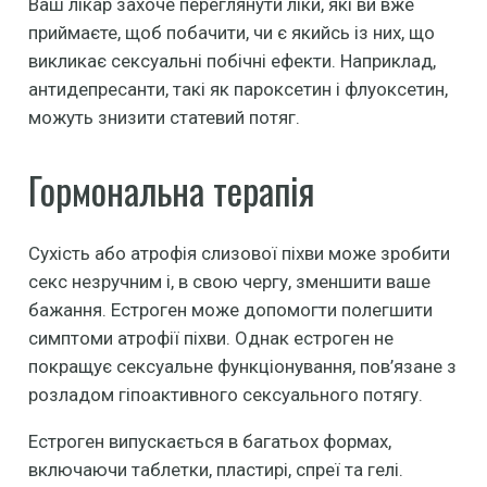
Ваш лікар захоче переглянути ліки, які ви вже
приймаєте, щоб побачити, чи є якийсь із них, що
викликає сексуальні побічні ефекти. Наприклад,
антидепресанти, такі як пароксетин і флуоксетин,
можуть знизити статевий потяг.
Гормональна терапія
Сухість або атрофія слизової піхви може зробити
секс незручним і, в свою чергу, зменшити ваше
бажання. Естроген може допомогти полегшити
симптоми атрофії піхви. Однак естроген не
покращує сексуальне функціонування, пов’язане з
розладом гіпоактивного сексуального потягу.
Естроген випускається в багатьох формах,
включаючи таблетки, пластирі, спреї та гелі.