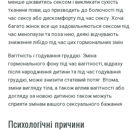
менше цікавитись сексом і викликати сухість
тканини піхви, що призводить до болючості під
час сексу або дискомфорту під час сексу. Хоча
багато жінок все ще задовільняються сексом під
час менопаузи та поза нею, деякі відчувають
зниження лібідо під час цих гормональних змін.
Вагітність і годування груддю. Зміна
гормонального фону під час вагітності, відразу
після народження дитини та під час годування
груддю, може знизити статевий потяг. Втома,
зміни вигляду тіла, а також вплив вагітності або
догляду за новою дитиною також можуть
сприяти змінам вашого сексуального бажання.
Психологічні причини