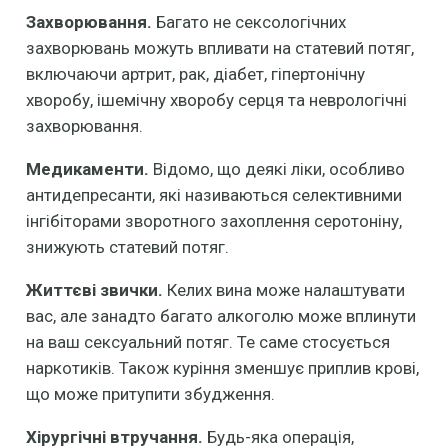
Захворювання.
Багато не сексологічних
захворювань можуть впливати на статевий потяг,
включаючи артрит, рак, діабет, гіпертонічну
хворобу, ішемічну хворобу серця та неврологічні
захворювання.
Медикаменти.
Відомо, що деякі ліки, особливо
антидепресанти, які називаються селективними
інгібіторами зворотного захоплення серотоніну,
знижують статевий потяг.
Життєві звички.
Келих вина може налаштувати
вас, але занадто багато алкоголю може вплинути
на ваш сексуальний потяг. Те саме стосується
наркотиків. Також куріння зменшує приплив крові,
що може притупити збудження.
Хірургічні втручання.
Будь-яка операція,