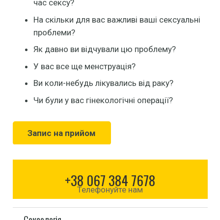
час сексу?
На скільки для вас важливі ваші сексуальні
проблеми?
Як давно ви відчували цю проблему?
У вас все ще менструація?
Ви коли-небудь лікувались від раку?
Чи були у вас гінекологічні операції?
Запис на прийом
+38 067 384 7678
Телефонуйте нам
Сексологія