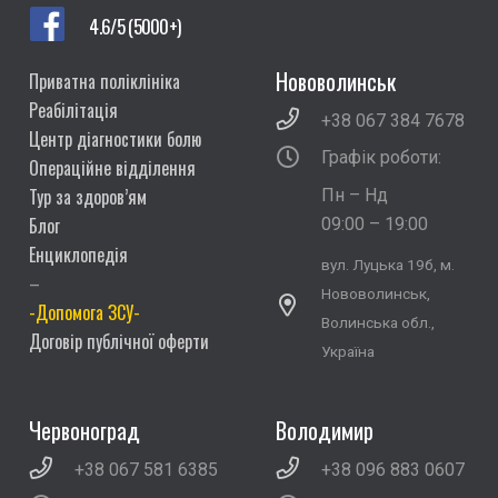
4.6/5 (5000+)
Нововолинськ
Приватна поліклініка
Реабілітація
+38 067 384 7678
Центр діагностики болю
Графік роботи:
Операційне відділення
Тур за здоров’ям
Пн – Нд
Блог
09:00 – 19:00
Енциклопедія
вул. Луцька 19б, м.
–
Нововолинськ,
-Допомога ЗСУ-
Волинська обл.,
Договір публічної оферти
Україна
Червоноград
Володимир
+38 067 581 6385
+38 096 883 0607