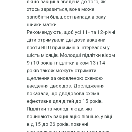
якщо вакцина введена до того, як
хтось заразиться, вона може
запобігти більшості випадків раку
шийки матки.
Рекомендують, щоб усі 11- та 12-річні
діти отримували дві дози вакцини
проти ВПЛ принаймні з інтервалом у
шість місяців. Молодші підлітки віком
9 і 10 років і підлітки віком 13 і 14
років також можуть отримати
щеплення за оновленою схемою
введення двох доз. Дослідження
показали, що дводозова схема
ефективна для дітей до 15 років.
Підлітки та молоді люди, які
починають вакцинацію пізніше, у віці
від 15 до 26 років, повинні
продовжувати отримувати три дози