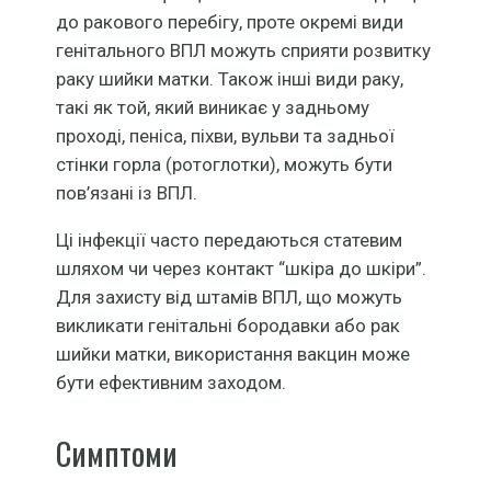
до ракового перебігу, проте окремі види
генітального ВПЛ можуть сприяти розвитку
раку шийки матки. Також інші види раку,
такі як той, який виникає у задньому
проході, пеніса, піхви, вульви та задньої
стінки горла (ротоглотки), можуть бути
пов’язані із ВПЛ.
Ці інфекції часто передаються статевим
шляхом чи через контакт “шкіра до шкіри”.
Для захисту від штамів ВПЛ, що можуть
викликати генітальні бородавки або рак
шийки матки, використання вакцин може
бути ефективним заходом.
Cимптоми