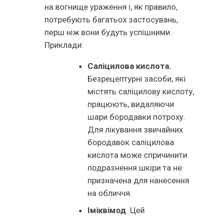
на вогнище ураження і, як правило,
потребують багатьох застосувань,
перш ніж вони будуть успішними.
Приклади:
Саліцилова кислота.
Безрецептурні засоби, які
містять саліцилову кислоту,
працюють, видаляючи
шари бородавки потроху.
Для лікування звичайних
бородавок саліцилова
кислота може спричинити
подразнення шкіри та не
призначена для нанесення
на обличчя.
Іміквімод
. Цей