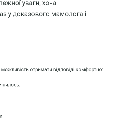
ежної уваги, хоча
аз у доказового мамолога і
є можливість отримати відповіді комфортно:
мінилось.
и.