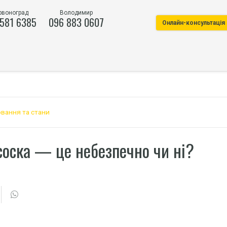
рвоноград
Володимир
 581 6385
096 883 0607
Онлайн-консультація
вання та стани
соска — це небезпечно чи ні?