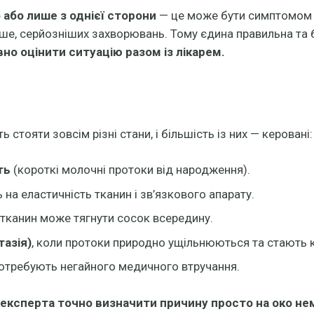
або лише з однієї сторони
— це може бути симптомом з
ідше, серйозніших захворювань.
Тому єдина правильна та 
но оцінити ситуацію разом із лікарем.
стояти зовсім різні стани, і більшість із них — керовані:
ть
(короткі молочні протоки від народження).
ь на еластичність тканин і зв’язкового апарату.
тканин може тягнути сосок всередину.
тазія)
, коли протоки природно ущільнюються та стають к
 потребують негайного медичного втручання.
 експерта точно визначити причину просто на око н