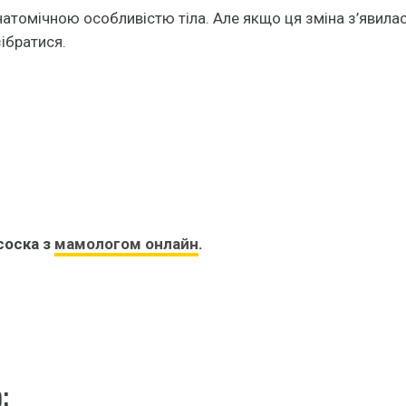
натомічною особливістю тіла. Але якщо ця зміна з’явилас
зібратися.
соска з
мамологом онлайн
.
: