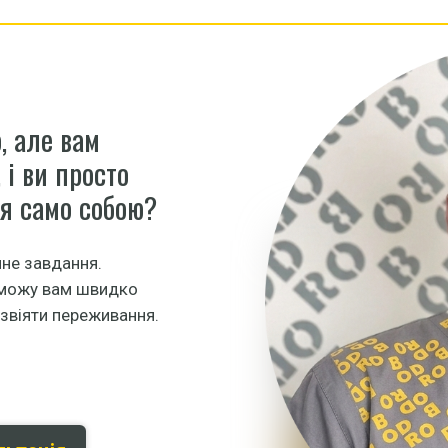
, але вам
 і ви просто
ся само собою?
не завдання.
поможу вам швидко
озвіяти переживання.