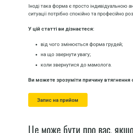
Іноді така форма є просто індивідуальною а
ситуації потрібно спокійно та професійно ро
У цій статті ви дізнаєтеся:
від чого змінюється форма грудей;
на що звернути увагу;
коли звернутися до мамолога.
Ви можете зрозуміти причину втягнення 
Запис на прийом
Це може бути про вас, якщо