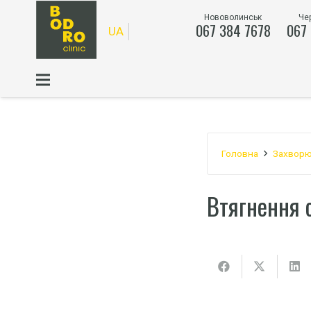
Нововолинськ
Че
067 384 7678
067
UA
Головна
Захворю
Втягнення 