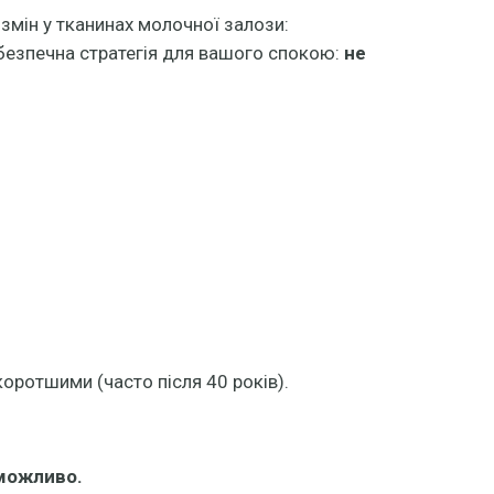
мін у тканинах молочної залози:
безпечна стратегія для вашого спокою:
не
оротшими (часто після 40 років).
еможливо.