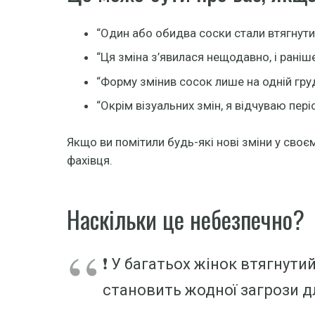
“Один або обидва соски стали втягнути
“Ця зміна з’явилася нещодавно, і раніш
“Форму змінив сосок лише на одній груд
“Окрім візуальних змін, я відчуваю пер
Якщо ви помітили будь-які нові зміни у своє
фахівця.
Наскільки це небезпечно?
❗ У багатьох жінок втягнут
становить жодної загрози д