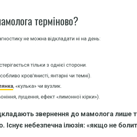
мамолога терміново?
агностику не можна відкладати ні на день:
ерігається тільки з однієї сторони.
собливо кров’янисті, янтарні чи темні).
лянка
, «кулька» чи вузлик.
ніння, лущення, ефект «лимонної кірки»).
ідкладають звернення до мамолога лише 
 Існує небезпечна ілюзія: «якщо не болить