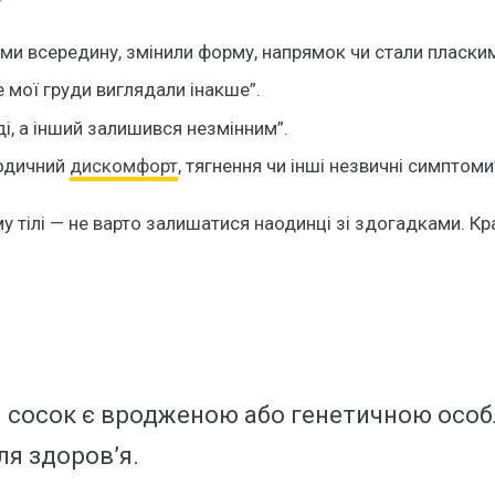
ми всередину, змінили форму, напрямок чи стали пласким
е мої груди виглядали інакше”.
і, а інший залишився незмінним”.
іодичний
дискомфорт
, тягнення чи інші незвичні симптоми
му тілі — не варто залишатися наодинці зі здогадками. Кр
ий сосок є вродженою або генетичною особ
ля здоров’я.