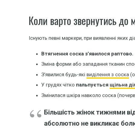
Коли варто звернутись до 
Існують певні маркери, при виявленні яких ді
Втягнення соска з’явилося раптово.
Зміна форми або западання тканин спост
З’явилися будь-які
виділення з соска
(о
У грудях чітко
пальпується
щільна ді
Змінилася шкіра навколо соска (почерво
Більшість жінок тижнями в
абсолютно не викликає болю.