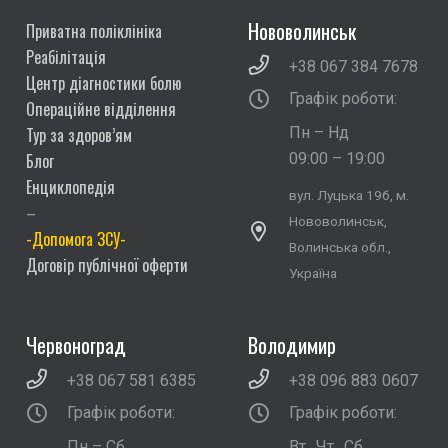
Нововолинськ
Приватна поліклініка
Реабілітація
+38 067 384 7678
Центр діагностики болю
Графік роботи:
Операційне відділення
Тур за здоров’ям
Пн – Нд
Блог
09:00 – 19:00
Енциклопедія
вул. Луцька 19б, м.
–
Нововолинськ,
-Допомога ЗСУ-
Волинська обл.,
Договір публічної оферти
Україна
Червоноград
Володимир
+38 067 581 6385
+38 096 883 0607
Графік роботи:
Графік роботи:
Пн – Сб
Вт., Чт., Сб.