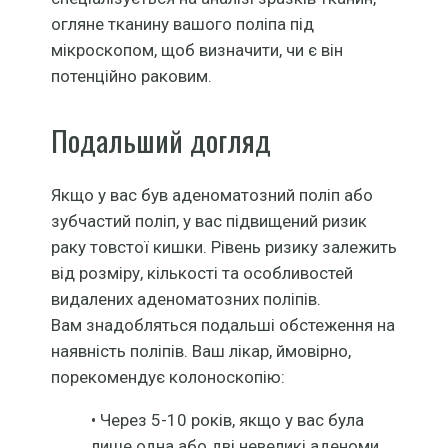
огляне тканину вашого поліпа під
мікроскопом, щоб визначити, чи є він
потенційно раковим.
Подальший догляд
Якщо у вас був аденоматозний поліп або
зубчастий поліп, у вас підвищений ризик
раку товстої кишки. Рівень ризику залежить
від розміру, кількості та особливостей
видалених аденоматозних поліпів.
Вам знадобляться подальші обстеження на
наявність поліпів. Ваш лікар, ймовірно,
порекомендує колоноскопію:
• Через 5-10 років, якщо у вас була
лише одна або дві невеликі аденоми