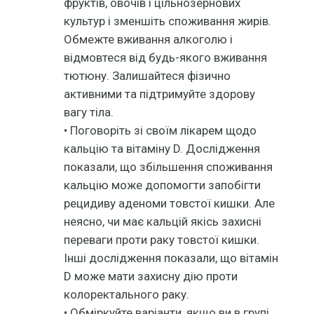
фруктів, овочів і цільнозернових
культур і зменшіть споживання жирів.
Обмежте вживання алкоголю і
відмовтеся від будь-якого вживання
тютюну. Залишайтеся фізично
активними та підтримуйте здорову
вагу тіла.
• Поговоріть зі своїм лікарем щодо
кальцію та вітаміну D. Дослідження
показали, що збільшення споживання
кальцію може допомогти запобігти
рецидиву аденоми товстої кишки. Але
неясно, чи має кальцій якісь захисні
переваги проти раку товстої кишки.
Інші дослідження показали, що вітамін
D може мати захисну дію проти
колоректального раку.
• Обміркуйте варіанти, якщо ви в групі