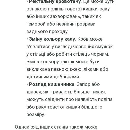
•
Ректальну кровотечу
. Це може бути
ознакою поліпів товстої кишки, раку
або інших захворювань, таких як
геморой або незначні розриви
заднього проходу.
•
Зміну кольору калу
. Кров може
з’являтися у вигляді червоних смужок
у стільці або робити стілець чорним.
Зміна кольору також може бути
викликана певною їжею, ліками або
дієтичними добавками.
•
Розлад кишечника
. Запор або
діарея, які тривають більше тижня,
можуть свідчити про наявність поліпа
або раку товстої кишки більшого
розміру.
Однак ряд інших станів також може