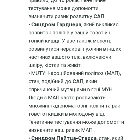
тестування може допомогти
визначити ризик розвитку
САП
.
•
Синдром Гарднера
, який викликає
розвиток поліпів у вашій товстій і
тонкій кишці. У вас також можуть
розвинутися неракові пухлини в інших
частинах вашого тіла, включаючи
шкіру, кістки та живіт.
• MUTYH-асоційований поліпоз (MAП),
стан, подібний до
САП
, який
спричинений мутаціями в гені MYH.
Люди з MAП часто розвивають
множинні аденоматозні поліпи та рак
товстої кишки в молодому віці.
Генетичне тестування може допомогти
визначити ваш ризик МАП .
•
Синдром Пейтца-Єгерса
, стан, який