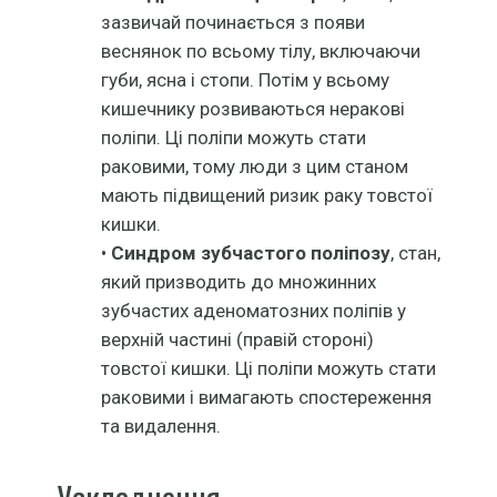
зазвичай починається з появи
веснянок по всьому тілу, включаючи
губи, ясна і стопи. Потім у всьому
кишечнику розвиваються неракові
поліпи. Ці поліпи можуть стати
раковими, тому люди з цим станом
мають підвищений ризик раку товстої
кишки.
•
Синдром зубчастого поліпозу
, стан,
який призводить до множинних
зубчастих аденоматозних поліпів у
верхній частині (правій стороні)
товстої кишки. Ці поліпи можуть стати
раковими і вимагають спостереження
та видалення.
Ускладнення