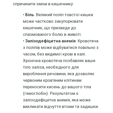
спричинити зміни в кишечнику:
•
Біль
. Великий поліп товстої кишки
може частково закупорювати
кишечник, що призведе до
спазмованого болю в животі.
•
Залізодефіцитна анемія
. Кровотеча
з поліпів може відбуватися повільно з
часом, без видимої крові в калі.
Хронічна кровотеча позбавляє ваше
тіло заліза, необхідного для
вироблення речовини, яка дозволяє
червоним кров’яним клітинам
переносити кисень до вашого тіла
(гемоглобін). Результатом є
залізодефіцитна анемія, яка може
викликати відчуття втоми та задишки.