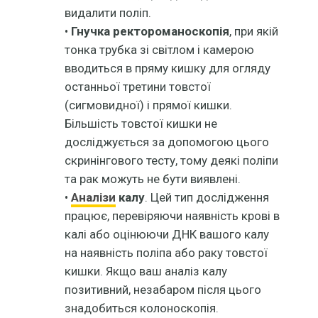
видалити поліп.
•
Гнучка ректороманоскопія
, при якій
тонка трубка зі світлом і камерою
вводиться в пряму кишку для огляду
останньої третини товстої
(сигмовидної) і прямої кишки.
Більшість товстої кишки не
досліджується за допомогою цього
скринінгового тесту, тому деякі поліпи
та рак можуть не бути виявлені.
•
Аналізи
калу
. Цей тип дослідження
працює, перевіряючи наявність крові в
калі або оцінюючи ДНК вашого калу
на наявність поліпа або раку товстої
кишки. Якщо ваш аналіз калу
позитивний, незабаром після цього
знадобиться колоноскопія.