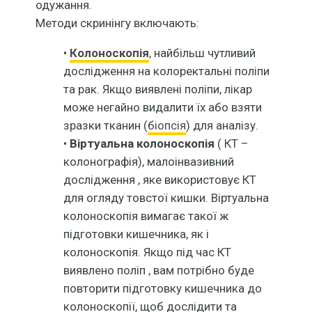
одужання.
Методи скринінгу включають:
•
Колоноскопія
, найбільш чутливий
дослідження на колоректальні поліпи
та рак. Якщо виявлені поліпи, лікар
може негайно видалити їх або взяти
зразки тканин (
біопсія
) для аналізу.
•
Віртуальна колоноскопія
( КТ –
колонографія), малоінвазивний
дослідження , яке використовує КТ
для огляду товстої кишки. Віртуальна
колоноскопія вимагає такої ж
підготовки кишечника, як і
колоноскопія. Якщо під час КТ
виявлено поліп , вам потрібно буде
повторити підготовку кишечника до
колоноскопії, щоб дослідити та