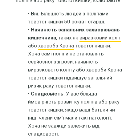
поліпів або раку товстої кишки, включають:
•
Вік
. Більшість людей з поліпами
товстої кишки 50 років і старші.
•
Наявність запальних захворювань
кишечника
, таких як
виразковий коліт
або
хвороба Крона
товстої кишки.
Хоча самі поліпи не становлять
серйозної загрози, наявність
виразкового коліту або хвороби Крона
товстої кишки підвищує загальний
ризик раку товстої кишки.
•
Спадковість
. У вас більша
ймовірність розвитку поліпів або раку
товстої кишки, якщо ваші батьки чи
інші члени сім’ї мали такі патології.
Хоча не завжди залежить від
спадковості.