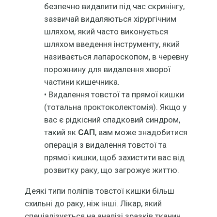
безпечно видалити під час скринінгу,
зазвичай видаляються хірургічним
шляхом, який часто виконується
шляхом введення інструменту, який
називається лапароскопом, в черевну
порожнину для видалення хворої
частини кишечника.
• Видалення товстої та прямої кишки
(тотальна проктоколектомія). Якщо у
вас є рідкісний спадковий синдром,
такий як
САП
, вам може знадобитися
операція з видалення товстої та
прямої кишки, щоб захистити вас від
розвитку раку, що загрожує життю.
Деякі типи поліпів товстої кишки більш
схильні до раку, ніж інші. Лікар, який
спеціалізується на аналізі зразків тканин,