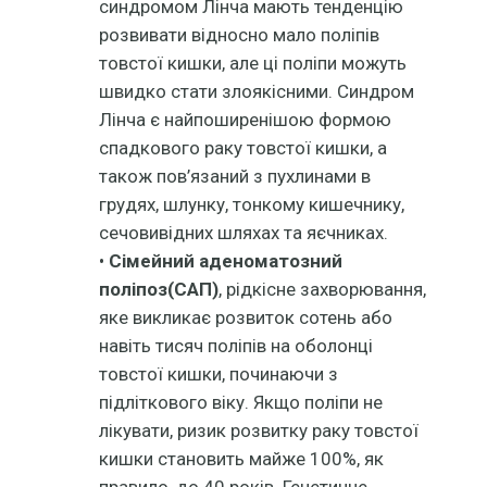
синдромом Лінча мають тенденцію
розвивати відносно мало поліпів
товстої кишки, але ці поліпи можуть
швидко стати злоякісними. Синдром
Лінча є найпоширенішою формою
спадкового раку товстої кишки, а
також пов’язаний з пухлинами в
грудях, шлунку, тонкому кишечнику,
сечовивідних шляхах та яєчниках.
•
Сімейний аденоматозний
поліпоз(САП)
, рідкісне захворювання,
яке викликає розвиток сотень або
навіть тисяч поліпів на оболонці
товстої кишки, починаючи з
підліткового віку. Якщо поліпи не
лікувати, ризик розвитку раку товстої
кишки становить майже 100%, як
правило, до 40 років. Генетичне