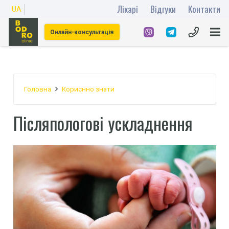
Лікарі
Відгуки
Контакти
UA
Онлайн-консультація
Головна
Кориснно знати
Післяпологові ускладнення