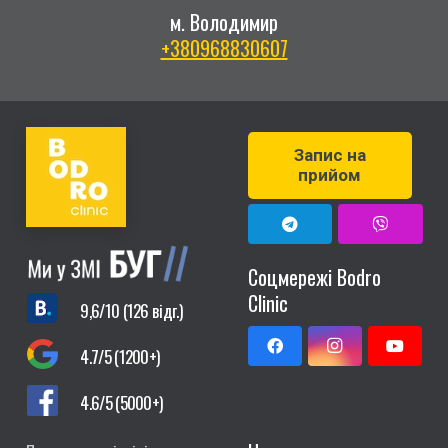
м. Володимир
+380968830607
Запис на
прийом
Соцмережі Bodro
Clinic
9,6/10 (126 відг.)
4.7/5 (1200+)
4.6/5 (5000+)