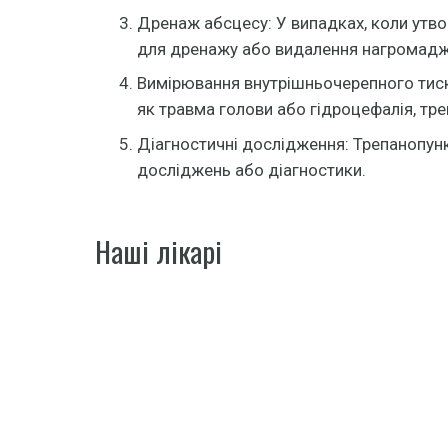
Дренаж абсцесу: У випадках, коли утв
для дренажу або видалення нагромадж
Вимірювання внутрішньочерепного тиску
як травма голови або гідроцефалія, тре
Діагностичні дослідження: Трепанопун
досліджень або діагностики.
Наші лікарі