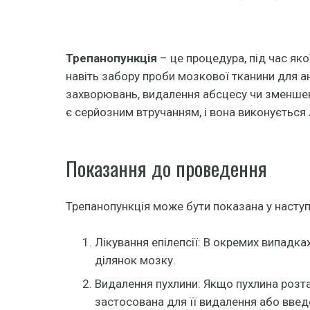
Трепанопункція
– це процедура, під час як
навіть забору проби мозкової тканини для ан
захворювань, видалення абсцесу чи зменшен
є серйозним втручанням, і вона виконується 
Показання до проведення
Трепанопункція може бути показана у наступ
Лікування епілепсії: В окремих випадк
ділянок мозку.
Видалення пухлини: Якщо пухлина розт
застосована для її видалення або введ