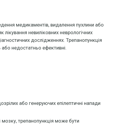
ведення медикаментів, видалення пухлини або
як лікування невиліковних неврологічних
іагностичних дослідженнях. Трепанопункція
ь або недостатньо ефективні.
дозрілих або генеруючих епілептичні напади
 мозку, трепанопункція може бути