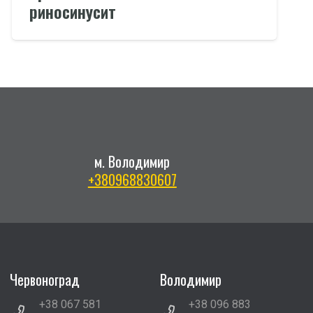
риносинусит
м. Володимир
+380968830607
Червоноград
Володимир
+38 067 581
+38 096 883