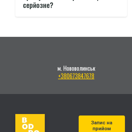
серйозне?
м. Нововолинськ
+380673847678
Запис на
прийом