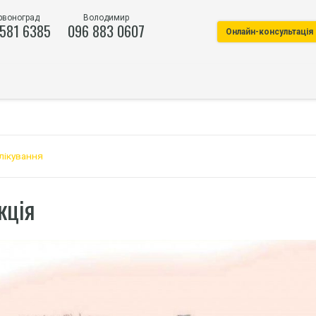
рвоноград
Володимир
 581 6385
096 883 0607
Онлайн-консультація
лікування
кція