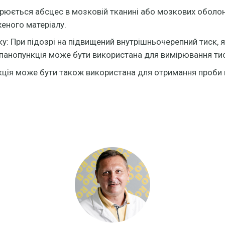
орюється абсцес в мозковій тканині або мозкових оболо
еного матеріалу.
: При підозрі на підвищений внутрішньочерепний тиск, я
панопункція може бути використана для вимірювання тиск
кція може бути також використана для отримання проби