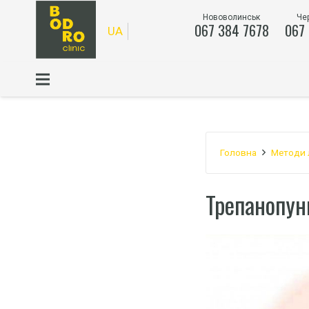
Нововолинськ
Че
067 384 7678
067
UA
Головна
Методи 
Трепанопун