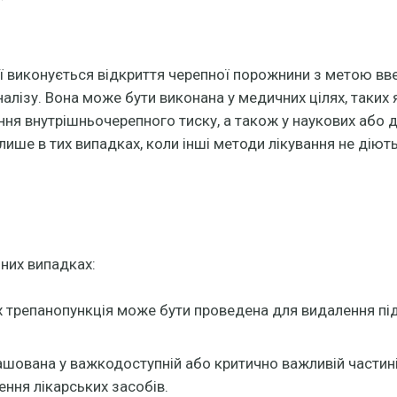
ої виконується відкриття черепної порожнини з метою в
алізу. Вона може бути виконана у медичних цілях, таких 
ня внутрішньочерепного тиску, а також у наукових або д
лише в тих випадках, коли інші методи лікування не діют
них випадках:
ах трепанопункція може бути проведена для видалення пі
ашована у важкодоступній або критично важливій частині
ення лікарських засобів.