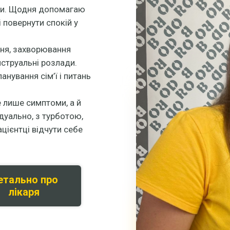
ики. Щодня допомагаю
і повернути спокій у
ння, захворювання
струальні розлади.
нування сім’ї і питань
 лише симптоми, а й
дуально, з турботою,
ієнтці відчути себе
етально про
лікаря