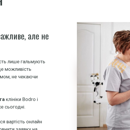
важливе, але не
ість лише гальмують
це можливість
змом, не чекаючи
га
клініки Bodro і
е сьогодні.
ся вартість онлайн
овнити заявку на