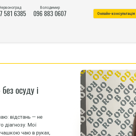
Червоноград
Володимир
7 581 6385
096 883 0607
Онлайн-консультація
без осуду і
наю: відстань — не
о діагнозу. Мої
 чашкою чаю в руках,