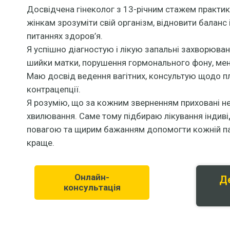
Досвідчена гінеколог з 13-річним стажем практ
жінкам зрозуміти свій організм, відновити баланс 
питаннях здоров’я.
Я успішно діагностую і лікую запальні захворюва
шийки матки, порушення гормонального фону, мен
Маю досвід ведення вагітних, консультую щодо пла
контрацепції.
Я розумію, що за кожним зверненням приховані не
хвилювання. Саме тому підбираю лікування індиві
повагою та щирим бажанням допомогти кожній пац
краще.
Онлайн-
Д
консультація