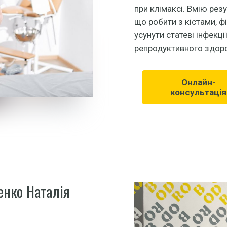
при клімаксі. Вмію рез
що робити з кістами, 
усунути статеві інфекці
репродуктивного здоро
Онлайн-
консультація
енко Наталія