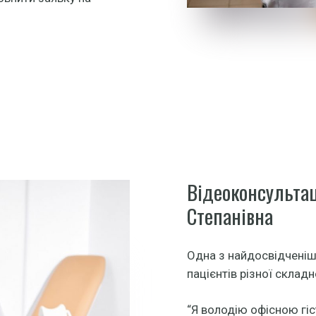
Відеоконсульта
Степанівна
Одна з найдосвідченіших
пацієнтів різної складн
“Я володію офісною гі