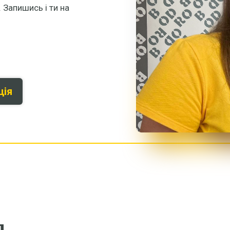
 Запишись і ти на
ція
я