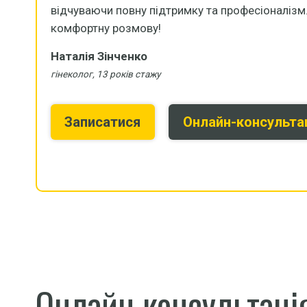
відчуваючи повну підтримку та професіоналізм.
комфортну розмову!
Наталія Зінченко
гінеколог, 13 років стажу
Записатися
Онлайн-консульта
Онлайн консультаці