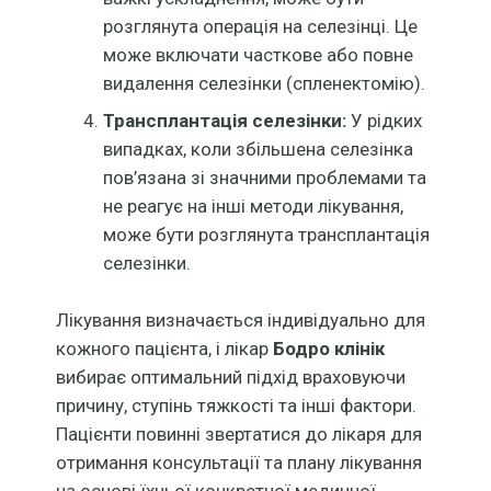
розглянута операція на селезінці. Це
може включати часткове або повне
видалення селезінки (спленектомію).
Трансплантація селезінки:
У рідких
випадках, коли збільшена селезінка
пов’язана зі значними проблемами та
не реагує на інші методи лікування,
може бути розглянута трансплантація
селезінки.
Лікування визначається індивідуально для
кожного пацієнта, і лікар
Бодро клінік
вибирає оптимальний підхід враховуючи
причину, ступінь тяжкості та інші фактори.
Пацієнти повинні звертатися до лікаря для
отримання консультації та плану лікування
на основі їхньої конкретної медичної