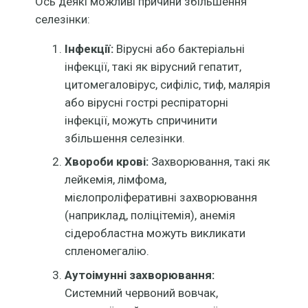
Ось деякі можливі причини збільшення
селезінки:
Інфекції:
Вірусні або бактеріальні
інфекції, такі як вірусний гепатит,
цитомегаловірус, сифіліс, тиф, малярія
або вірусні гострі респіраторні
інфекції, можуть спричинити
збільшення селезінки.
Хвороби крові:
Захворювання, такі як
лейкемія, лімфома,
мієлопроліферативні захворювання
(наприклад, поліцітемія), анемія
сідеробластна можуть викликати
спленомегалію.
Аутоімунні захворювання:
Системний червоний вовчак,