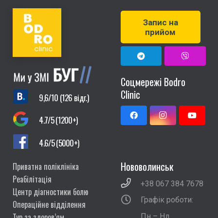
Запис на
прийом
Соцмережі Bodro
Clinic
9,6/10 (126 відг.)
4.7/5 (1200+)
4.6/5 (5000+)
Нововолинськ
Приватна поліклініка
Реабілітація
+38 067 384 7678
Центр діагностики болю
Графік роботи:
Операційне відділення
Тур за здоров’ям
Пн – Нд