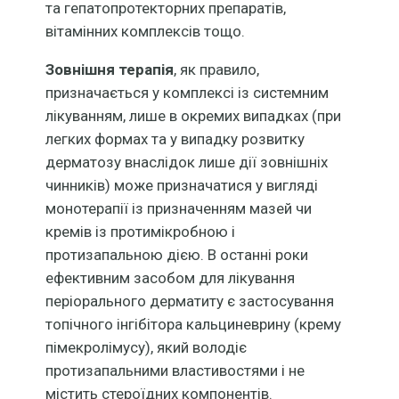
та гепатопротекторних препаратів,
вітамінних комплексів тощо.
Зовнішня терапія
, як правило,
призначається у комплексі із системним
лікуванням, лише в окремих випадках (при
легких формах та у випадку розвитку
дерматозу внаслідок лише дії зовнішніх
чинників) може призначатися у вигляді
монотерапії із призначенням мазей чи
кремів із протимікробною і
протизапальною дією. В останні роки
ефективним засобом для лікування
періорального дерматиту є застосування
топічного інгібітора кальциневрину (крему
пімекролімусу), який володіє
протизапальними властивостями і не
містить стероїдних компонентів.