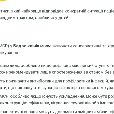
тики, який найкраще відповідає конкретній ситуації пац
ивідним трактом, особливо у дітей.
МСР) у
Бодро клінік
може включати консервативні та хіру
лікування:
випадках, особливо якщо рефлюкс має легкий ступінь т
оже рекомендувати лише спостереження за станом без а
ть призначити антибіотики для профілактики інфекцій, я
ти, що покращують функцію сфінктерів сечового міхура
СР, особливо якщо існують ускладнення, може бути розгл
еконструкцію сфінктерів, лігування сечовидів або імплан
ерапевтичні вправи можуть допомогти зміцнити м’язи сф