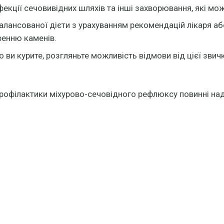
фекції сечовивідних шляхів та інші захворювання, які мо
лансованої дієти з урахуванням рекомендацій лікаря або
ренню каменів.
 ви курите, розгляньте можливість відмови від цієї звич
рофілактики міхурово-сечовідного рефлюксу повинні нада