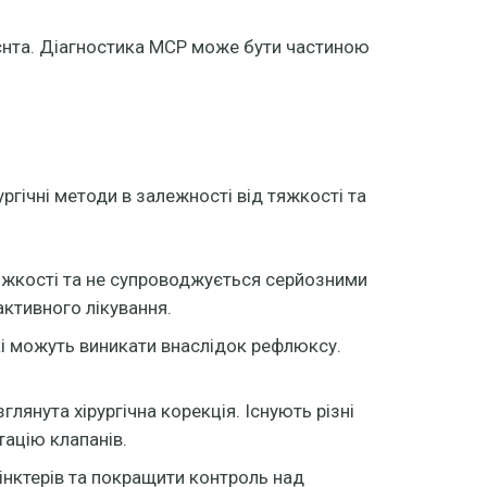
ієнта. Діагностика МСР може бути частиною
ргічні методи в залежності від тяжкості та
яжкості та не супроводжується серйозними
ктивного лікування.
кі можуть виникати внаслідок рефлюксу.
.
янута хірургічна корекція. Існують різні
тацію клапанів.
інктерів та покращити контроль над