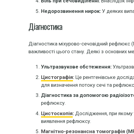
Біль при сечовиділенні:
Внаслідок інфе
Недорозвинення нирок:
У деяких випа
Діагностика
Діагностика міхурово-сечовідний рефлюкс 
важливості цього стану. Деякі з основних м
Ультразвукове обстеження:
Ультразву
Цистографія
:
Це рентгенівське дослідж
для визначення потоку сечі та рефлюкс
Діагностика за допомогою радіоізото
рефлюксу.
Цистоскопія
:
Дослідження, при якому 
виявлення рефлюксу.
Магнітно-резонансна томографія (М