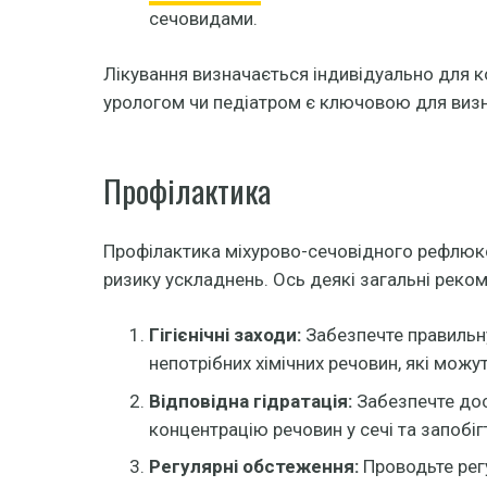
сечовидами.
Лікування визначається індивідуально для ко
урологом чи педіатром є ключовою для визн
Профілактика
Профілактика міхурово-сечовідного рефлюкс
ризику ускладнень. Ось деякі загальні реко
Гігієнічні заходи:
Забезпечте правильну
непотрібних хімічних речовин, які мож
Відповідна гідратація:
Забезпечте дос
концентрацію речовин у сечі та запобі
Регулярні обстеження:
Проводьте регу