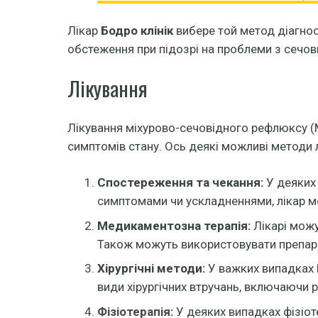
Лікар
Бодро клінік
вибере той метод діагнос
обстеження при підозрі на проблеми з сечов
Лікування
Лікування міхурово-сечовідного рефлюксу (
симптомів стану. Ось деякі можливі методи 
Спостереження та чекання:
У деяких 
симптомами чи ускладненнями, лікар м
Медикаментозна терапія:
Лікарі можу
Також можуть використовувати препара
Хірургічні методи:
У важких випадках М
види хірургічних втручань, включаючи р
Фізіотерапія
:
У деяких випадках фізіот