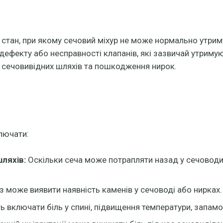
 стан, при якому сечовий міхур не може нормально утриму
ефекту або несправності клапанів, які зазвичай утримуют
 сечовивідних шляхів та пошкодження нирок.
лючати:
ляхів:
Оскільки сеча може потрапляти назад у сечоводи 
з може виявити наявність каменів у сечоводі або нирках.
 включати біль у спині, підвищення температури, запамо