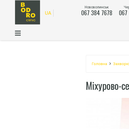
Нововолинськ
Че
067 384 7678
067
UA
Головна
Захворю
Міхурово-с