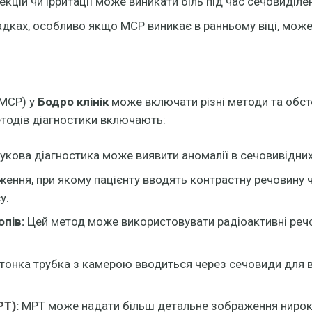
кцій чи ірритації може виникати біль під час сечовиділе
дках, особливо якщо МСР виникає в ранньому віці, мож
(МСР) у
Бодро клінік
може включати різні методи та обст
етодів діагностики включають:
кова діагностика може виявити аномалії в сечовивідних
ення, при якому пацієнту вводять контрастну речовину ч
у.
пів:
Цей метод може використовувати радіоактивні речов
тонка трубка з камерою вводиться через сечовиди для в
РТ)
:
МРТ може надати більш детальне зображення нирок 