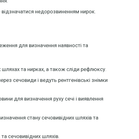
ння.
е відзначатися недорозвиненням нирок.
еження для визначення наявності та
 шляхах та нирках, а також сліди рефлюксу.
ерез сечовиди і ведуть рентгенівські знімки
ини для визначення руху сечі і виявлення
изначення стану сечовивідних шляхів та
та сечовивідних шляхів.