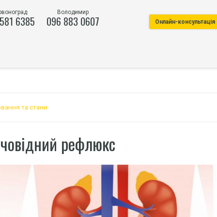
рвоноград
Володимир
 581 6385
096 883 0607
Онлайн-консультація
вання та стани
ечовідний рефлюкс