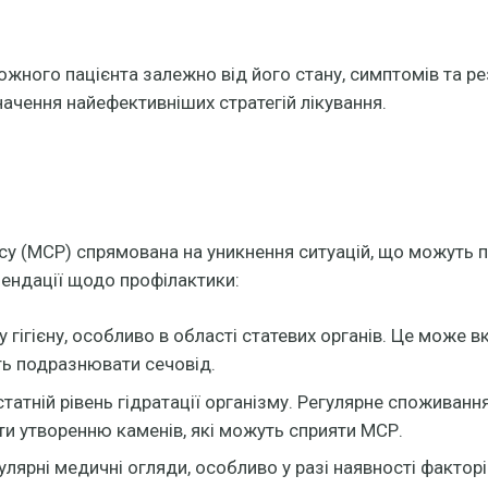
жного пацієнта залежно від його стану, симптомів та рез
ачення найефективніших стратегій лікування.
у (МСР) спрямована на уникнення ситуацій, що можуть 
мендації щодо профілактики:
 гігієну, особливо в області статевих органів. Це може
уть подразнювати сечовід.
татній рівень гідратації організму. Регулярне спожива
гти утворенню каменів, які можуть сприяти МСР.
лярні медичні огляди, особливо у разі наявності факторів