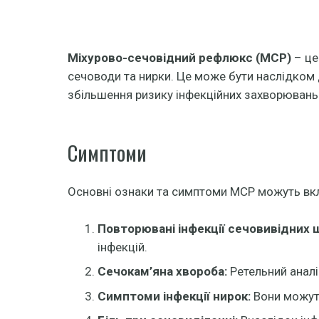
Міхурово-сечовідний рефлюкс (МСР)
– це
сечоводи та нирки. Це може бути наслідком д
збільшення ризику інфекційних захворювань
Симптоми
Основні ознаки та симптоми МСР можуть вк
Повторювані інфекції сечовивідних ш
інфекцій.
Сечокам’яна хвороба:
Ретельний аналі
Симптоми інфекції нирок:
Вони можуть