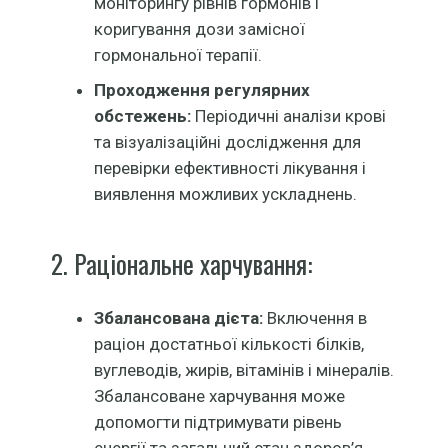
моніторингу рівнів гормонів і
коригування дози замісної
гормональної терапії.
Проходження регулярних
обстежень:
Періодичні аналізи крові
та візуалізаційні дослідження для
перевірки ефективності лікування і
виявлення можливих ускладнень.
2. Раціональне харчування:
Збалансована дієта:
Включення в
раціон достатньої кількості білків,
вуглеводів, жирів, вітамінів і мінералів.
Збалансоване харчування може
допомогти підтримувати рівень
енергії та загальний стан здоров’я.