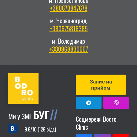
+380673847678
м. Червоноград
+380675816385
м. Володимир
+380968830607
Запис на
прийом
Соцмережі Bodro
Clinic
9,6/10 (126 відг.)