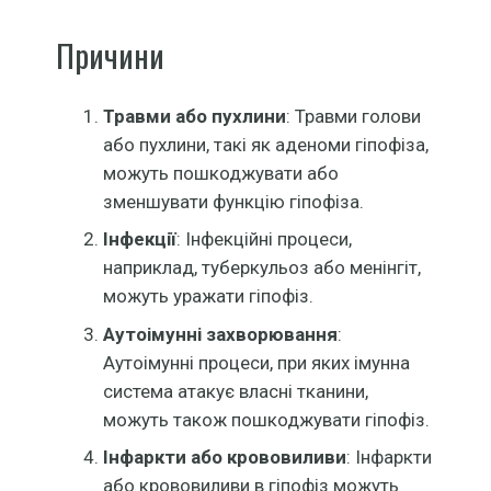
Причини
Травми або пухлини
: Травми голови
або пухлини, такі як аденоми гіпофіза,
можуть пошкоджувати або
зменшувати функцію гіпофіза.
Інфекції
: Інфекційні процеси,
наприклад, туберкульоз або менінгіт,
можуть уражати гіпофіз.
Аутоімунні захворювання
:
Аутоімунні процеси, при яких імунна
система атакує власні тканини,
можуть також пошкоджувати гіпофіз.
Інфаркти або крововиливи
: Інфаркти
або крововиливи в гіпофіз можуть