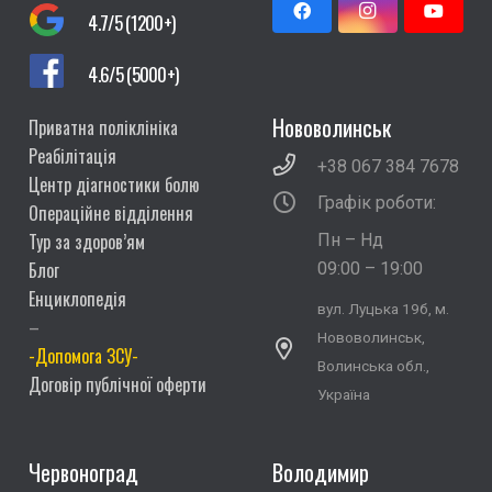
4.7/5 (1200+)
4.6/5 (5000+)
Нововолинськ
Приватна поліклініка
Реабілітація
+38 067 384 7678
Центр діагностики болю
Графік роботи:
Операційне відділення
Тур за здоров’ям
Пн – Нд
Блог
09:00 – 19:00
Енциклопедія
вул. Луцька 19б, м.
–
Нововолинськ,
-Допомога ЗСУ-
Волинська обл.,
Договір публічної оферти
Україна
Червоноград
Володимир