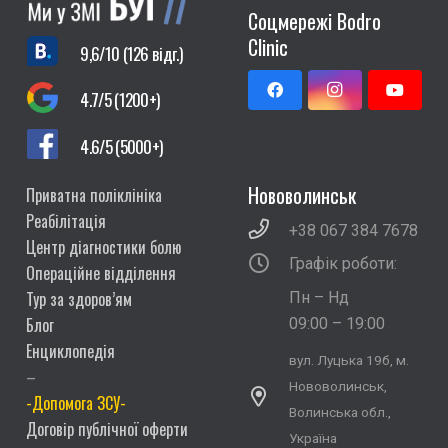
Соцмережі Bodro
Clinic
9,6/10 (126 відг.)
4.7/5 (1200+)
4.6/5 (5000+)
Нововолинськ
Приватна поліклініка
Реабілітація
+38 067 384 7678
Центр діагностики болю
Графік роботи:
Операційне відділення
Тур за здоров’ям
Пн – Нд
Блог
09:00 – 19:00
Енциклопедія
вул. Луцька 19б, м.
–
Нововолинськ,
-Допомога ЗСУ-
Волинська обл.,
Договір публічної оферти
Україна