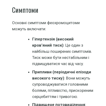
Симптоми
Основні симптоми феохромоцитоми
можуть включати:
Гіпертензія (високий
кров’яний тиск)
: Це один з
найбільш поширених симптомів.
Тиск може бути нестабільним і
підвищуватися час від часу.
Припливи (періодичні епізоди
високого тиску)
: Вони можуть
супроводжуватися головними
болями, пітливістю, прискореним
серцебиттям і тривогою.
Підвищене потовиділення
: