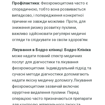
Профілактика:
Феохромоцитома часто є
спорадичною, тобто вона розвивається
випадково, і попередження конкретної
причини не завжди можливе. Проте, для
зниження ризику розвитку пухлини,
важливо здійснювати регулярні медичні
огляди та слідкувати за своїм здоров’ям.
Лікування в Бодро кліниці:
Бодро Клініка
може надати повний спектр медичних
послуг для діагностики та лікування
феохромоцитоми. Індивідуальний підхід та
сучасні методи діагностики допомагають
надати якісну медичну допомогу.Лікування
феохромоцитоми зазвичай включає
хірургічне видалення пухлини. Перед
операцією часто призначаються препарати
для контролю артеріального тиску та