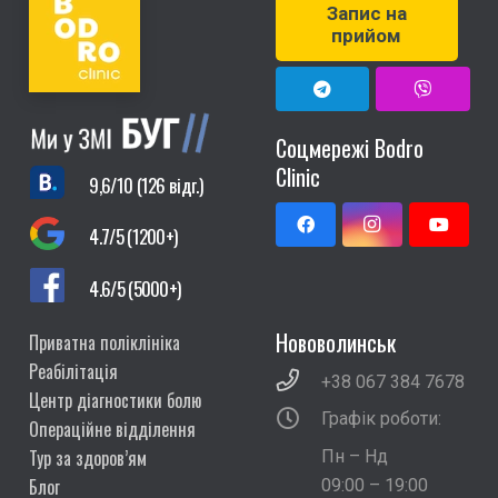
Запис на
прийом
Соцмережі Bodro
Clinic
9,6/10 (126 відг.)
4.7/5 (1200+)
4.6/5 (5000+)
Нововолинськ
Приватна поліклініка
Реабілітація
+38 067 384 7678
Центр діагностики болю
Графік роботи:
Операційне відділення
Тур за здоров’ям
Пн – Нд
Блог
09:00 – 19:00