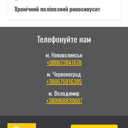
Хронічний поліпозний риносинусит
Телефонуйте нам
м. Нововолинськ
+380673847678
м. Червоноград
+380675816385
м. Володимир
+380968830607