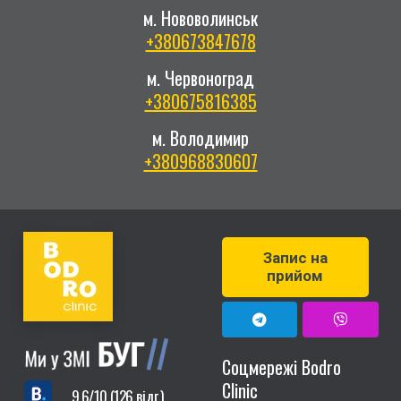
м. Нововолинськ
+380673847678
м. Червоноград
+380675816385
м. Володимир
+380968830607
Запис на
прийом
Соцмережі Bodro
Clinic
9,6/10 (126 відг.)