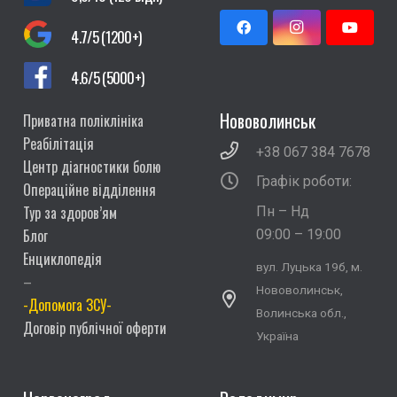
4.7/5 (1200+)
4.6/5 (5000+)
Нововолинськ
Приватна поліклініка
Реабілітація
+38 067 384 7678
Центр діагностики болю
Графік роботи:
Операційне відділення
Тур за здоров’ям
Пн – Нд
Блог
09:00 – 19:00
Енциклопедія
вул. Луцька 19б, м.
–
Нововолинськ,
-Допомога ЗСУ-
Волинська обл.,
Договір публічної оферти
Україна