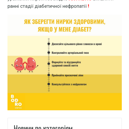
ранні стадії діабетичної нефропатії
!
Новини по категоріям