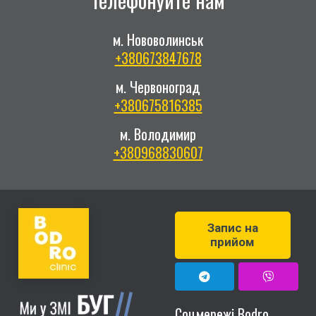
Телефонуйте нам
м. Нововолинськ
+380673847678
м. Червоноград
+380675816385
м. Володимир
+380968830607
Запис на
прийом
Соцмережі Bodro