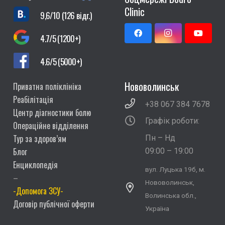
Clinic
9,6/10 (126 відг.)
4.7/5 (1200+)
4.6/5 (5000+)
Нововолинськ
Приватна поліклініка
Реабілітація
+38 067 384 7678
Центр діагностики болю
Графік роботи:
Операційне відділення
Тур за здоров’ям
Пн – Нд
Блог
09:00 – 19:00
Енциклопедія
вул. Луцька 19б, м.
–
Нововолинськ,
-Допомога ЗСУ-
Волинська обл.,
Договір публічної оферти
Україна