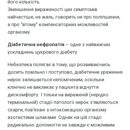
його кількість.
Зменшення вираженості цих симптомів
найчастіше, на жаль, говорить не про поліпшення,
а про “втому” компенсаторних можливостей
організму.
Діабетична нефропатія
– одне з найважчих
ускладнень цукрового діабету.
Небезпека полягає в тому, що розвиваючись
досить повільно і поступово, діабетичне ураження
нирок залишається непоміченим, оскільки
клінічно не викликає у пацієнта відчуття
дискомфорту. І тільки на вираженій (нерідко
термінальній) стадії патології нирок з’являються
скарги, пов’язані з інтоксикацією організму
азотистими шлаками. Однак на цій стадії
радикально допомогти не завжди є можливим.