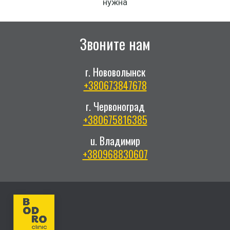
нужна
Звоните нам
г. Нововолынск
+380673847678
г. Червоноград
+380675816385
u. Владимир
+380968830607