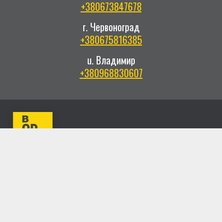
+380673847678
г. Червоноград
+380675816385
u. Владимир
+380968830607
Не секрет, что здоровье – это залог красивой и
полноценной жизни! Ведь только здоровый
человек, который следит за своим здоровьем,
может получать удовольствие от жизни.