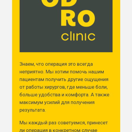
Знаем, что операция это всегда
неприятно. Мы хотим помочь нашим
пациентам получить другие ощущения
от работы хирургов, где меньше боли,
больше удобства и комфорта. А также
максимум усилий для получения
результата.
Мы каждый раз советуемся, принесет
ли операция в конкретном случае