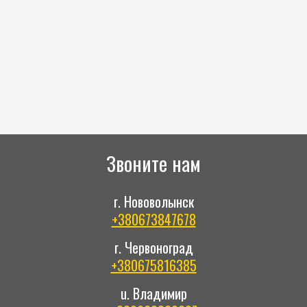
Звоните нам
г. Нововолынск
+380673847678
г. Червоноград
+380675816385
u. Владимир