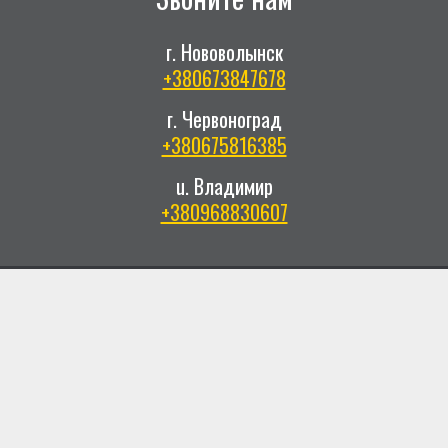
г. Нововолынск
+380673847678
г. Червоноград
+380675816385
u. Владимир
+380968830607
Не секрет, что здоровье – это залог красивой и
полноценной жизни! Ведь только здоровый