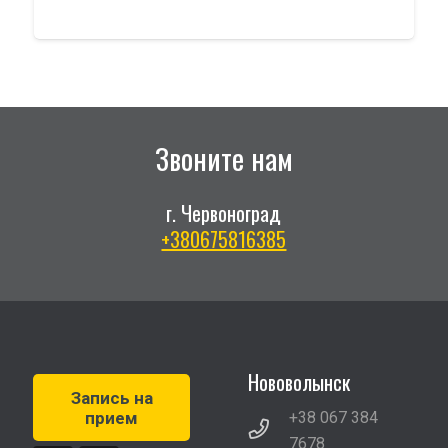
Звоните нам
г. Червоноград
+380675816385
Нововолынск
Запись на
прием
+38 067 384
7678