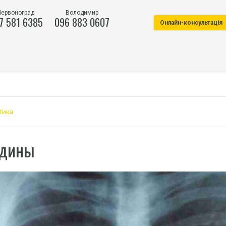
Червоноград
Володимир
7 581 6385
096 883 0607
Онлайн-консультація
тика
удины