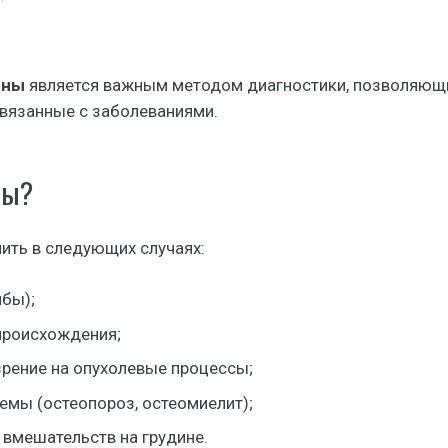
ины
является важным методом диагностики, позволяющим
связанные с заболеваниями.
ны?
ить в следующих случаях:
ибы);
 происхождения;
рение на опухолевые процессы;
емы (остеопороз, остеомиелит);
 вмешательств на грудине.