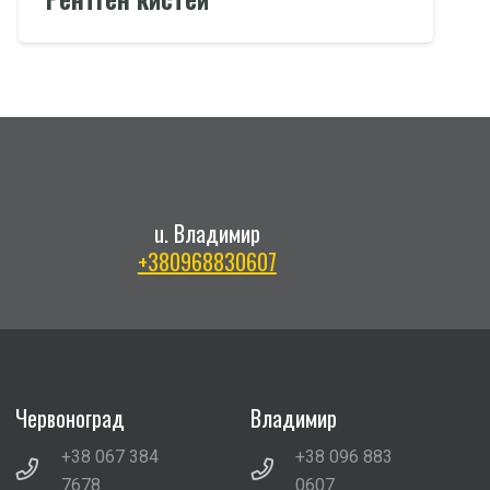
u. Владимир
+380968830607
Червоноград
Владимир
+38 067 384
+38 096 883
7678
0607